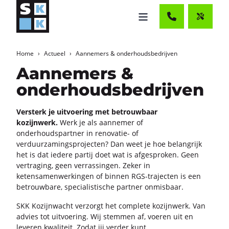
Home
Actueel
Aannemers & onderhoudsbedrijven
Aannemers &
onderhoudsbedrijven
Ver­sterk je uit­voe­ring met be­trouw­baar
ko­zijn­werk.
Werk je als aan­ne­mer of
on­der­houds­part­ner in renovatie-​ of
ver­duur­za­mings­pro­jec­ten? Dan weet je hoe be­lang­rijk
het is dat ie­de­re par­tij doet wat is af­ge­spro­ken. Geen
ver­tra­ging, geen ver­ras­sin­gen. Zeker in
ke­ten­sa­men­wer­kin­gen of bin­nen RGS-​trajecten is een
be­trouw­ba­re, spe­ci­a­lis­ti­sche part­ner on­mis­baar.
SKK Ko­zijn­wacht ver­zorgt het com­ple­te ko­zijn­werk. Van
ad­vies tot uit­voe­ring. Wij stem­men af, voe­ren uit en
le­ve­ren kwa­li­teit. Zodat jij ver­der kunt.