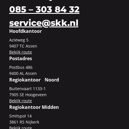
085 – 303 84 32
service@skk.nl
Hoofdkantoor
Azi­ë­weg 5
9407 TC Assen
Be­kijk route
Postadres
Post­bus 486
9400 AL Assen
Regiokantoor Noord
Bui­ten­vaart 1133-​1
7905 SE Hoo­ge­veen
Be­kijk route
Regiokantoor Midden
Smits­pol 14
3861 RS Nij­kerk
Be­kijk route