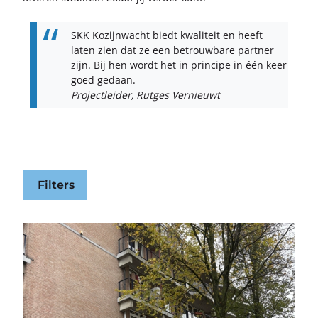
SKK Ko­zijn­wacht biedt kwa­li­teit en heeft
laten zien dat ze een be­trouw­ba­re part­ner
zijn. Bij hen wordt het in prin­ci­pe in één keer
goed ge­daan.
Pro­ject­lei­der, Rut­ges Ver­nieuwt
Filters