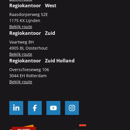
Regiokantoor West
Raas­dor­per­weg 52E
1175 KX Lijn­den
Be­kijk route
Regiokantoor Zuid
Vaart­weg 8H
4905 BL Oos­ter­hout
Be­kijk route
Regiokantoor Zuid Holland
Over­schie­se­weg 106
3044 EH Rot­ter­dam
Be­kijk route