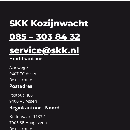
SKK Kozijnwacht
085 – 303 84 32
service@skk.nl
Hoofdkantoor
Azi­ë­weg 5
9407 TC Assen
Be­kijk route
Postadres
Post­bus 486
9400 AL Assen
Regiokantoor Noord
Bui­ten­vaart 1133-​1
7905 SE Hoo­ge­veen
Be­kijk route