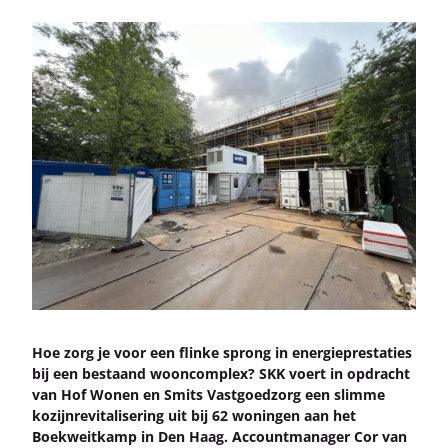
Hoe zorg je voor een flin­ke sprong in ener­gie­pres­ta­ties
bij een be­staand woon­com­plex? SKK voert in op­dracht
van Hof Wonen en Smits Vast­goed­zorg een slim­me
ko­zijn­re­vi­ta­li­se­ring uit bij 62 wo­nin­gen aan het
Boek­weit­kamp in Den Haag. Ac­count­ma­na­ger Cor van