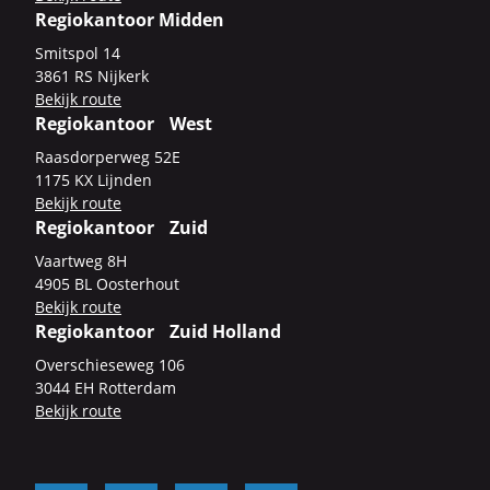
Regiokantoor Midden
Smits­pol 14
3861 RS Nij­kerk
Be­kijk route
Regiokantoor West
Raas­dor­per­weg 52E
1175 KX Lijn­den
Be­kijk route
Regiokantoor Zuid
Vaart­weg 8H
4905 BL Oos­ter­hout
Be­kijk route
Regiokantoor Zuid Holland
Over­schie­se­weg 106
3044 EH Rot­ter­dam
Be­kijk route