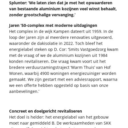
Splun­ter: ‘We laten zien dat je met het op­waar­de­ren
van be­staan­de alu­mi­ni­um ko­zij­nen veel winst be­haalt,
zon­der groot­scha­li­ge ver­van­ging.’
Jaren ’50-​complex met mo­der­ne uit­da­gin­gen
Het com­plex in de wijk Kam­pen da­teert uit 1959. In de
loop der jaren zijn al meer­de­re re­no­va­ties uit­ge­voerd,
waar­on­der de dak­iso­la­tie in 2022. Toch bleef het
ener­gie­la­bel ste­ken op D. Cor: ‘Smits Vast­goed­zorg kwam
met de vraag of we de alu­mi­ni­um ko­zij­nen uit 1984
kon­den re­vi­ta­li­se­ren. Die vraag kwam voort uit het
bre­de­re ver­duur­za­mingstra­ject ‘Warm Thuis’ van Hof
Wonen, waar­bij 4900 wo­nin­gen ener­gie­zui­ni­ger wor­den
ge­maakt. We zijn ge­start met een ad­vies­rap­port, waar­na
we een of­fer­te heb­ben op­ge­steld op basis van onze
aan­be­ve­lin­gen.’
Con­creet en doel­ge­richt re­vi­ta­li­se­ren
Het doel is hel­der: het ener­gie­la­bel van het ge­bouw
moet naar ge­mid­deld B. De werk­zaam­he­den van SKK