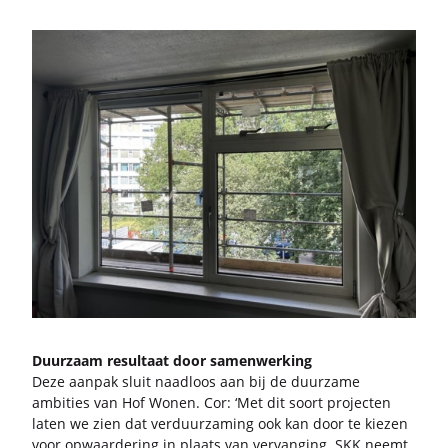
Duur­zaam re­sul­taat door sa­men­wer­king
Deze aan­pak sluit naad­loos aan bij de duur­za­me
am­bi­ties van Hof Wonen. Cor: ‘Met dit soort pro­jec­ten
laten we zien dat ver­duur­za­ming ook kan door te kie­zen
voor op­waar­de­ring in plaats van ver­van­ging. SKK neemt