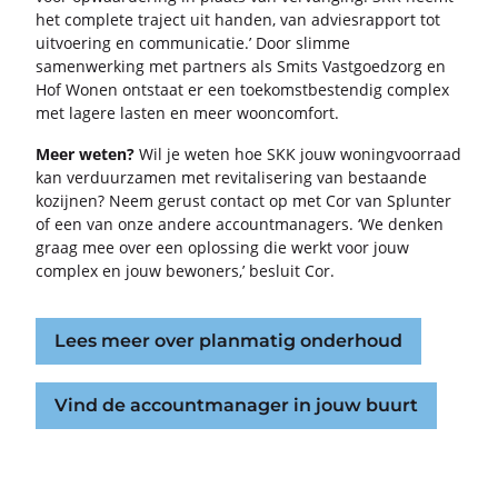
het com­ple­te tra­ject uit han­den, van ad­vies­rap­port tot
uit­voe­ring en com­mu­ni­ca­tie.’ Door slim­me
sa­men­wer­king met part­ners als Smits Vast­goed­zorg en
Hof Wonen ont­staat er een toe­komst­be­sten­dig com­plex
met la­ge­re las­ten en meer woon­com­fort.
Meer weten?
Wil je weten hoe SKK jouw wo­ning­voor­raad
kan ver­duur­za­men met re­vi­ta­li­se­ring van be­staan­de
ko­zij­nen? Neem ge­rust con­tact op met Cor van Splun­ter
of een van onze an­de­re ac­count­ma­na­gers. ‘We den­ken
graag mee over een op­los­sing die werkt voor jouw
com­plex en jouw be­wo­ners,’ be­sluit Cor.
Lees meer over planmatig onderhoud
Vind de accountmanager in jouw buurt