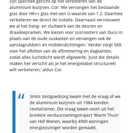
zijn spe­ci­fiek ge­richt op het ver­be­te­ren van de
alu­mi­ni­um ko­zij­nen. Cor: ‘We ver­van­gen het be­staan­de
glas door HR++ glas met een U-​waarde van 1.2. Daar­mee
ver­be­te­ren we di­rect de iso­la­tie. Daar­naast ver­nieu­wen
we al het hang- en sluit­werk van de deu­ren en
draai­kiepra­men. We kie­zen voor sus­roos­ters van Duco in
plaats van de oude sus­kas­ten en ver­van­gen ook de
aan­slag­rub­bers en mid­den­dich­tin­gen.’ Ver­der zorgt SKK
voor het af­kit­ten van de af­tim­me­ring en dag­kan­ten,
zodat alles lucht­dicht wordt af­ge­werkt. ‘Juist die de­tails
maken het ver­schil als je het ener­gie­la­bel struc­tu­reel
wilt ver­be­te­ren,’ aldus Cor.
Smits Vast­goed­zorg kwam met de vraag of we
de alu­mi­ni­um ko­zij­nen uit 1984 kon­den
re­vi­ta­li­se­ren. Die vraag kwam voort uit het
bre­de­re ver­duur­za­mingstra­ject ‘Warm Thuis’
van Hof Wonen, waar­bij 4900 wo­nin­gen
ener­gie­zui­ni­ger wor­den ge­maakt.