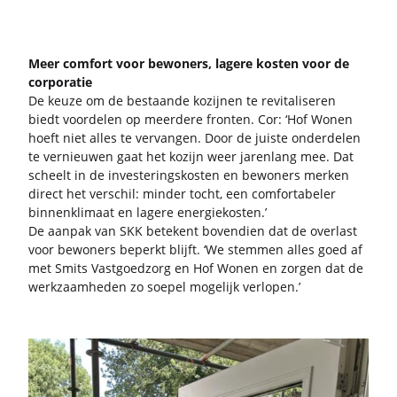
Meer com­fort voor be­wo­ners, la­ge­re kos­ten voor de
cor­po­ra­tie
De keuze om de be­staan­de ko­zij­nen te re­vi­ta­li­se­ren
biedt voor­de­len op meer­de­re fron­ten. Cor: ‘Hof Wonen
hoeft niet alles te ver­van­gen. Door de juis­te on­der­de­len
te ver­nieu­wen gaat het ko­zijn weer ja­ren­lang mee. Dat
scheelt in de in­ves­te­rings­kos­ten en be­wo­ners mer­ken
di­rect het ver­schil: min­der tocht, een com­for­ta­be­ler
bin­nen­kli­maat en la­ge­re ener­gie­kos­ten.’
De aan­pak van SKK be­te­kent bo­ven­dien dat de over­last
voor be­wo­ners be­perkt blijft. ‘We stem­men alles goed af
met Smits Vast­goed­zorg en Hof Wonen en zor­gen dat de
werk­zaam­he­den zo soe­pel mo­ge­lijk ver­lo­pen.’