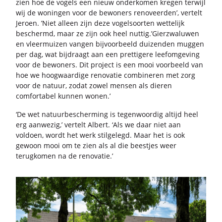
zien hoe de vo­gels een nieuw on­der­ko­men kre­gen ter­wijl
wij de wo­nin­gen voor de be­wo­ners re­no­veer­den’, ver­telt
Je­roen. ’Niet al­leen zijn deze vo­gel­soor­ten wet­te­lijk
be­schermd, maar ze zijn ook heel nut­tig.’Gier­zwa­lu­wen
en vleer­mui­zen van­gen bij­voor­beeld dui­zen­den mug­gen
per dag, wat bij­draagt aan een pret­ti­ge­re leef­om­ge­ving
voor de be­wo­ners. Dit pro­ject is een mooi voor­beeld van
hoe we hoog­waar­di­ge re­no­va­tie com­bi­ne­ren met zorg
voor de na­tuur, zodat zowel men­sen als die­ren
com­for­ta­bel kun­nen wonen.’
‘De wet na­tuur­be­scher­ming is te­gen­woor­dig al­tijd heel
erg aan­we­zig,’ ver­telt Al­bert. ‘Als we daar niet aan
vol­doen, wordt het werk stil­ge­legd. Maar het is ook
ge­woon mooi om te zien als al die beest­jes weer
te­rug­ko­men na de re­no­va­tie.’