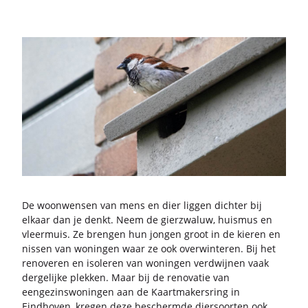
De woon­wen­sen van mens en dier lig­gen dich­ter bij
el­kaar dan je denkt. Neem de gier­zwa­luw, huis­mus en
vleer­muis. Ze bren­gen hun jon­gen groot in de kie­ren en
nis­sen van wo­nin­gen waar ze ook over­win­te­ren. Bij het
re­no­ve­ren en iso­le­ren van wo­nin­gen ver­dwij­nen vaak
der­ge­lij­ke plek­ken. Maar bij de re­no­va­tie van
een­ge­zins­wo­nin­gen aan de Kaart­ma­kers­ring in
Eind­ho­ven, kre­gen deze be­scherm­de dier­soor­ten ook