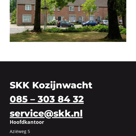
SKK Kozijnwacht
085 – 303 84 32
service@skk.nl
Hoofdkantoor
Azi­ë­weg 5