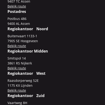
9407 TC Assen
Be­kijk route
Postadres
Post­bus 486
9400 AL Assen
Regiokantoor Noord
Bui­ten­vaart 1133-​1
7905 SE Hoo­ge­veen
Be­kijk route
Regiokantoor Midden
Smits­pol 14
3861 RS Nij­kerk
Be­kijk route
Regiokantoor West
Raas­dor­per­weg 52E
1175 KX Lijn­den
Be­kijk route
Regiokantoor Zuid
Vaart­weg 8H