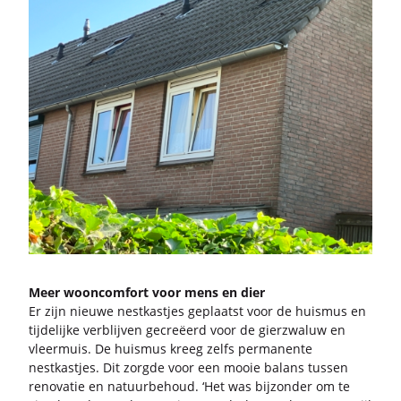
Meer woon­com­fort voor mens en dier
Er zijn nieu­we nest­kast­jes ge­plaatst voor de huis­mus en
tij­de­lij­ke ver­blij­ven ge­cre­ëerd voor de gier­zwa­luw en
vleer­muis. De huis­mus kreeg zelfs per­ma­nen­te
nest­kast­jes. Dit zorg­de voor een mooie ba­lans tus­sen
re­no­va­tie en na­tuur­be­houd. ‘Het was bij­zon­der om te