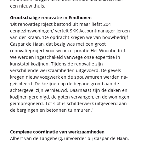
een nieuw thuis.
Groot­scha­li­ge re­no­va­tie in Eind­ho­ven
‘Dit re­no­va­tie­pro­ject be­stond uit maar liefst 204
een­ge­zins­wo­nin­gen,’ ver­telt SKK Ac­count­ma­na­ger Je­roen
van der Kraan. ‘De op­dracht kre­gen we van bouw­be­drijf
Ca­spar de Haan, dat bezig was met een groot
re­no­va­tie­pro­ject voor woon­cor­po­ra­tie Het Woon­be­drijf.
We wer­den in­ge­scha­keld van­we­ge onze ex­per­ti­se in
kunst­stof ko­zij­nen. Tij­dens de re­no­va­tie zijn
ver­schil­len­de werk­zaam­he­den uit­ge­voerd. De ge­vels
kre­gen nieuw voeg­werk en de spouw­mu­ren wer­den na-​
geïsoleerd. De ko­zij­nen op de be­ga­ne grond aan de
ach­ter­ge­vel zijn ver­nieuwd. Daar­naast zijn de daken en
ko­zij­nen ge­rei­nigd, de goten ver­van­gen, en de wo­nin­gen
ge­ïm­preg­neerd. Tot slot is schil­der­werk uit­ge­voerd aan
de ber­gin­gen en be­ton­nen tuin­mu­ren.’
Com­plexe co­ör­di­na­tie van werk­zaam­he­den
Al­bert van de Lan­ge­berg, uit­voer­der bij Ca­spar de Haan,