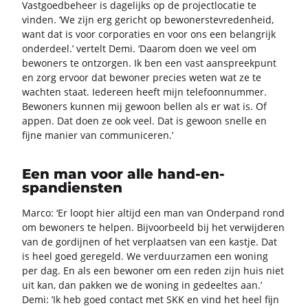
Vast­goed­be­heer is da­ge­lijks op de pro­ject­lo­ca­tie te
vin­den. ‘We zijn erg ge­richt op be­wo­ners­te­vre­den­heid,
want dat is voor cor­po­ra­ties en voor ons een be­lang­rijk
on­der­deel.’ ver­telt Demi. ‘Daar­om doen we veel om
be­wo­ners te ont­zor­gen. Ik ben een vast aan­spreek­punt
en zorg er­voor dat be­wo­ner pre­cies weten wat ze te
wach­ten staat. Ie­der­een heeft mijn te­le­foon­num­mer.
Be­wo­ners kun­nen mij ge­woon bel­len als er wat is. Of
appen. Dat doen ze ook veel. Dat is ge­woon snel­le en
fijne ma­nier van com­mu­ni­ce­ren.’
Een man voor alle hand-en-
spandiensten
Marco: ‘Er loopt hier al­tijd een man van On­der­pand rond
om be­wo­ners te hel­pen. Bij­voor­beeld bij het ver­wij­de­ren
van de gor­dij­nen of het ver­plaat­sen van een kast­je. Dat
is heel goed ge­re­geld. We ver­duur­za­men een wo­ning
per dag. En als een be­wo­ner om een reden zijn huis niet
uit kan, dan pak­ken we de wo­ning in ge­deel­tes aan.’
Demi: ’Ik heb goed con­tact met SKK en vind het heel fijn