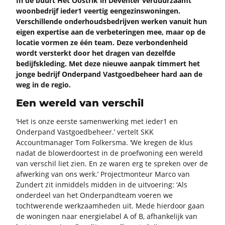
In de buurt Het Oost­rik in De­ven­ter ver­duur­zaamt
woon­be­drijf ieder1 veer­tig een­ge­zins­wo­nin­gen.
Ver­schil­len­de on­der­houds­be­drij­ven wer­ken van­uit hun
eigen ex­per­ti­se aan de ver­be­te­rin­gen mee, maar op de
lo­ca­tie vor­men ze één team. Deze ver­bon­den­heid
wordt ver­sterkt door het dra­gen van de­zelf­de
be­dijfs­kle­ding. Met deze nieu­we aan­pak tim­mert het
jonge be­drijf On­der­pand Vast­goed­be­heer hard aan de
weg in de regio.
Een wereld van verschil
‘Het is onze eer­ste sa­men­wer­king met ieder1 en
On­der­pand Vast­goed­be­heer.’ ver­telt SKK
Ac­count­ma­na­ger Tom Fol­kersma. ‘We kre­gen de klus
nadat de
blo­wer­door­test
in de proef­wo­ning een we­reld
van ver­schil liet zien. En ze waren erg te spre­ken over de
af­wer­king van ons werk.’ Pro­ject­mon­teur Marco van
Zun­dert zit in­mid­dels mid­den in de uit­voe­ring: ‘Als
on­der­deel van het On­der­pand­team voe­ren we
tocht­we­ren­de werk­zaam­he­den uit. Mede hier­door gaan
de wo­nin­gen naar ener­gie­la­bel A of B, af­han­ke­lijk van