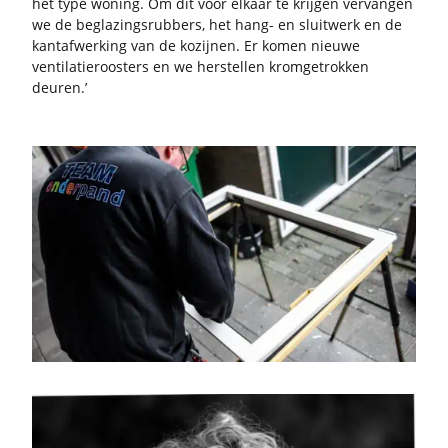
het type wo­ning. Om dit voor el­kaar te krij­gen ver­van­gen
we de be­gla­zings­rub­bers, het hang- en sluit­werk en de
kan­t­af­wer­king van de ko­zij­nen. Er komen nieu­we
ven­ti­la­tie­roos­ters en we her­stel­len krom­ge­trok­ken
deu­ren.’