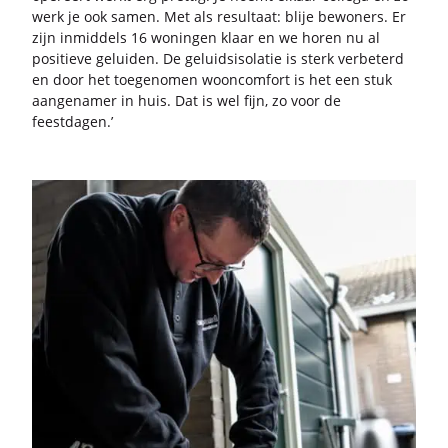
werk je ook samen. Met als re­sul­taat: blije be­wo­ners. Er
zijn in­mid­dels 16 wo­nin­gen klaar en we horen nu al
po­si­tie­ve ge­lui­den. De ge­luids­iso­la­tie is sterk ver­be­terd
en door het toe­ge­no­men woon­com­fort is het een stuk
aan­ge­na­mer in huis. Dat is wel fijn, zo voor de
feest­da­gen.’