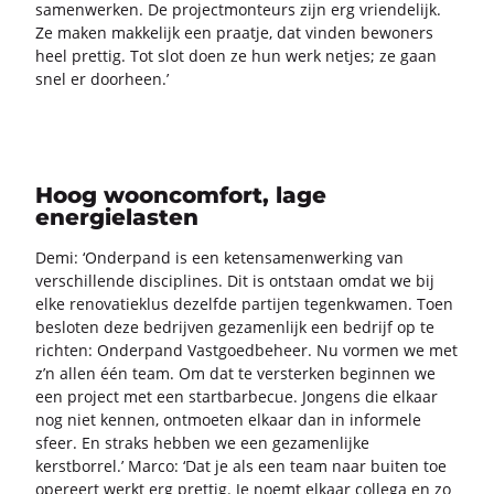
sa­men­wer­ken. De pro­ject­mon­teurs zijn erg vrien­de­lijk.
Ze maken mak­ke­lijk een praat­je, dat vin­den be­wo­ners
heel pret­tig. Tot slot doen ze hun werk net­jes; ze gaan
snel er door­heen.’
Hoog wooncomfort, lage
energielasten
Demi: ‘On­der­pand is een ke­ten­sa­men­wer­king van
ver­schil­len­de dis­ci­pli­nes. Dit is ont­staan omdat we bij
elke re­no­va­tie­klus de­zelf­de par­tij­en te­gen­kwa­men. Toen
be­slo­ten deze be­drij­ven ge­za­men­lijk een be­drijf op te
rich­ten: On­der­pand Vast­goed­be­heer. Nu vor­men we met
z’n allen één team. Om dat te ver­ster­ken be­gin­nen we
een pro­ject met een start­bar­be­cue. Jon­gens die el­kaar
nog niet ken­nen, ont­moe­ten el­kaar dan in in­for­me­le
sfeer. En straks heb­ben we een ge­za­men­lij­ke
kerst­bor­rel.’ Marco: ‘Dat je als een team naar bui­ten toe
ope­reert werkt erg pret­tig. Je noemt el­kaar col­le­ga en zo