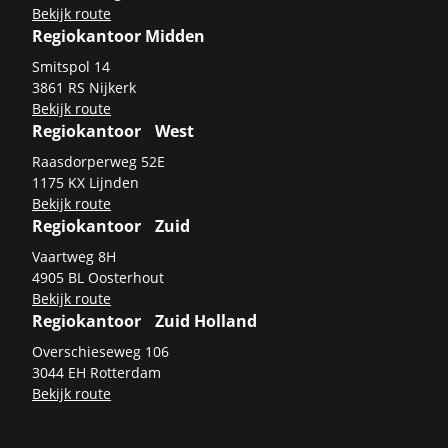
Be­kijk route
Regiokantoor Midden
Smits­pol 14
3861 RS Nij­kerk
Be­kijk route
Regiokantoor West
Raas­dor­per­weg 52E
1175 KX Lijn­den
Be­kijk route
Regiokantoor Zuid
Vaart­weg 8H
4905 BL Oos­ter­hout
Be­kijk route
Regiokantoor Zuid Holland
Over­schie­se­weg 106
3044 EH Rot­ter­dam
Be­kijk route