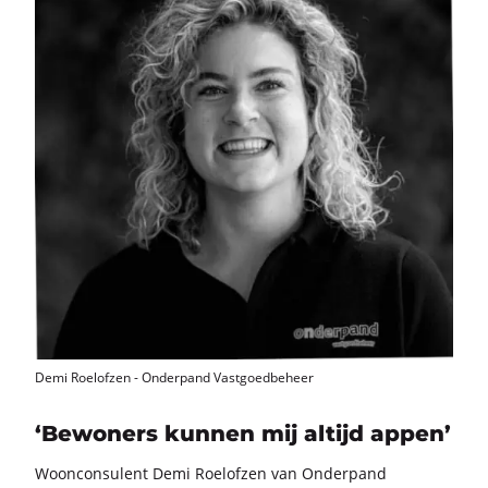
Demi Roelofzen - Onderpand Vastgoedbeheer
‘Bewoners kunnen mij altijd appen’
Woon­con­su­lent Demi Roe­lof­zen van On­der­pand