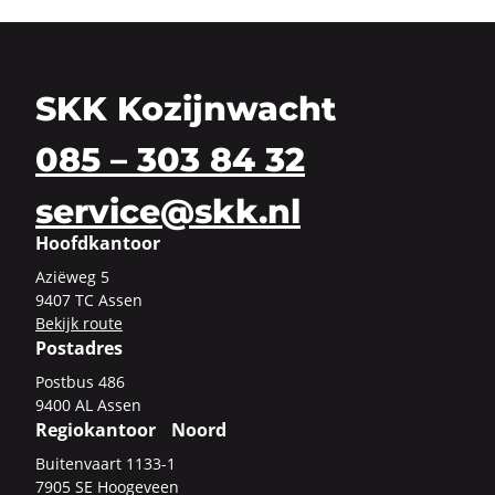
SKK Kozijnwacht
085 – 303 84 32
service@skk.nl
Hoofdkantoor
Azi­ë­weg 5
9407 TC Assen
Be­kijk route
Postadres
Post­bus 486
9400 AL Assen
Regiokantoor Noord
Bui­ten­vaart 1133-​1
7905 SE Hoo­ge­veen