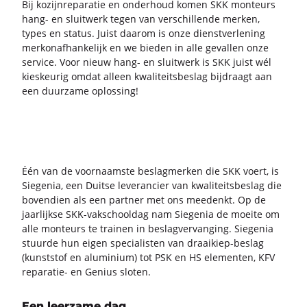
Bij ko­zijn­re­pa­ra­tie en on­der­houd komen SKK mon­teurs
hang- en sluit­werk tegen van ver­schil­len­de mer­ken,
types en sta­tus. Juist daar­om is onze dienst­ver­le­ning
mer­kon­af­han­ke­lijk en we bie­den in alle ge­val­len onze
ser­vi­ce. Voor nieuw hang- en sluit­werk is SKK juist wél
kies­keu­rig omdat al­leen kwa­li­teits­be­slag bij­draagt aan
een duur­za­me op­los­sing!
Één van de voor­naams­te be­slag­mer­ken die SKK voert, is
Sie­ge­nia, een Duit­se le­ve­ran­cier van kwa­li­teits­be­slag die
bo­ven­dien als een part­ner met ons mee­denkt. Op de
jaar­lijk­se SKK-​vakschooldag nam Sie­ge­nia de moei­te om
alle mon­teurs te trai­nen in be­slag­ver­van­ging. Sie­ge­nia
stuur­de hun eigen spe­ci­a­lis­ten van draaikiep-​beslag
(kunst­stof en alu­mi­ni­um) tot PSK en HS ele­men­ten, KFV
reparatie-​ en Ge­ni­us slo­ten.
Een leerzame dag