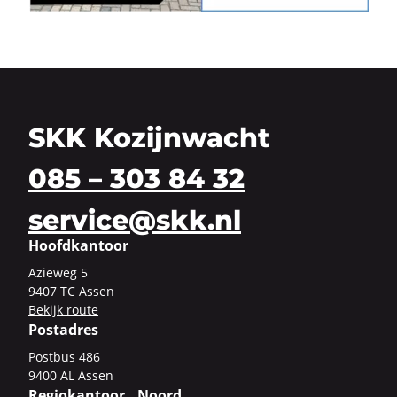
SKK Kozijnwacht
085 – 303 84 32
service@skk.nl
Hoofdkantoor
Azi­ë­weg 5
9407 TC Assen
Be­kijk route
Postadres
Post­bus 486
9400 AL Assen
Regiokantoor Noord