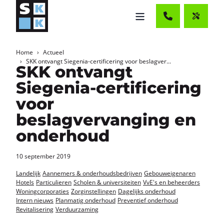
Home
Actueel
SKK ontvangt Siegenia-certificering voor beslagver...
SKK ontvangt
Siegenia-certificering
voor
beslagvervanging en
onderhoud
10 september 2019
Landelijk
Aannemers & onderhoudsbedrijven
Gebouweigenaren
Hotels
Particulieren
Scholen & universiteiten
VvE's en beheerders
Woningcorporaties
Zorginstellingen
Dagelijks onderhoud
Intern nieuws
Planmatig onderhoud
Preventief onderhoud
Revitalisering
Verduurzaming