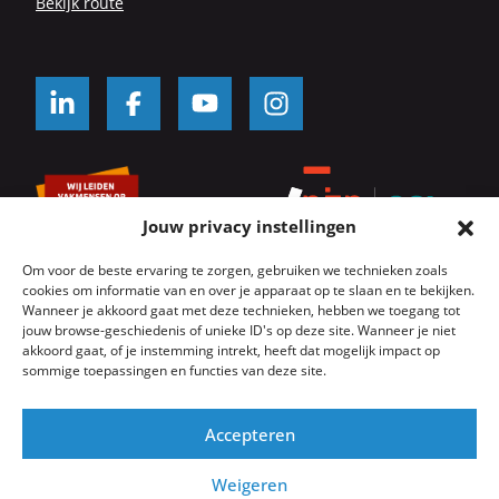
Be­kijk route
Jouw privacy instellingen
Om voor de beste ervaring te zorgen, gebruiken we technieken zoals
cookies om informatie van en over je apparaat op te slaan en te bekijken.
Wanneer je akkoord gaat met deze technieken, hebben we toegang tot
jouw browse-geschiedenis of unieke ID's op deze site. Wanneer je niet
© SKK Kozijnwacht 2026
Algemene voorwaarden
akkoord gaat, of je instemming intrekt, heeft dat mogelijk impact op
Servicevoorwaarden
Onderhoudsvoorwaarden
sommige toepassingen en functies van deze site.
Privacyverklaring
Cookie beleid
Website door
GeK
Accepteren
Weigeren