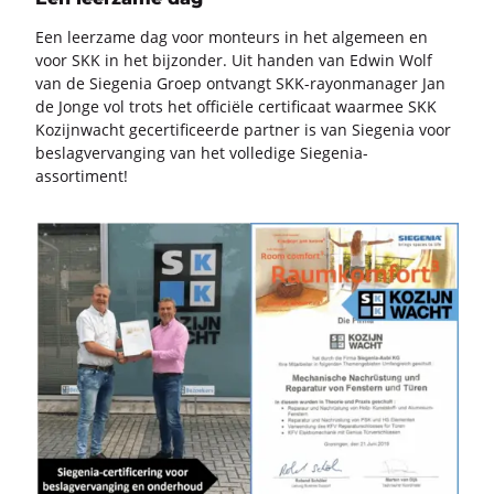
Een leer­za­me dag voor mon­teurs in het al­ge­meen en
voor SKK in het bij­zon­der. Uit han­den van Edwin Wolf
van de Sie­ge­nia Groep ont­vangt SKK-​rayonmanager Jan
de Jonge vol trots het of­fi­ci­ë­le cer­ti­fi­caat waar­mee SKK
Ko­zijn­wacht ge­cer­ti­fi­ceer­de part­ner is van Sie­ge­nia voor
be­slag­ver­van­ging van het vol­le­di­ge Siegenia-​
assortiment!