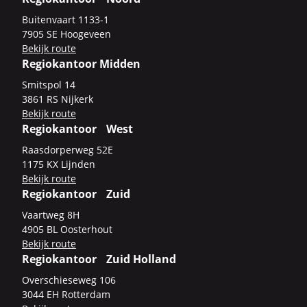
Bui­ten­vaart 1133-​1
7905 SE Hoo­ge­veen
Be­kijk route
Regiokantoor Midden
Smits­pol 14
3861 RS Nij­kerk
Be­kijk route
Regiokantoor West
Raas­dor­per­weg 52E
1175 KX Lijn­den
Be­kijk route
Regiokantoor Zuid
Vaart­weg 8H
4905 BL Oos­ter­hout
Be­kijk route
Regiokantoor Zuid Holland
Over­schie­se­weg 106
3044 EH Rot­ter­dam