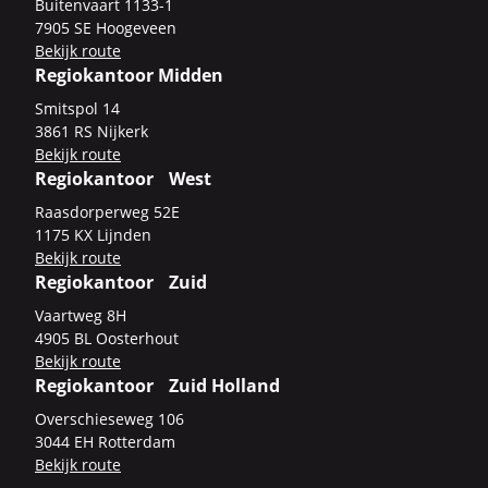
Bui­ten­vaart 1133-​1
7905 SE Hoo­ge­veen
Be­kijk route
Regiokantoor Midden
Smits­pol 14
3861 RS Nij­kerk
Be­kijk route
Regiokantoor West
Raas­dor­per­weg 52E
1175 KX Lijn­den
Be­kijk route
Regiokantoor Zuid
Vaart­weg 8H
4905 BL Oos­ter­hout
Be­kijk route
Regiokantoor Zuid Holland
Over­schie­se­weg 106
3044 EH Rot­ter­dam
Be­kijk route