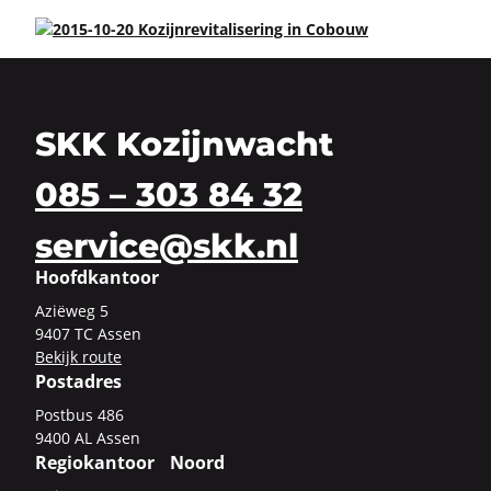
SKK Kozijnwacht
085 – 303 84 32
service@skk.nl
Hoofdkantoor
Azi­ë­weg 5
9407 TC Assen
Be­kijk route
Postadres
Post­bus 486
9400 AL Assen
Regiokantoor Noord