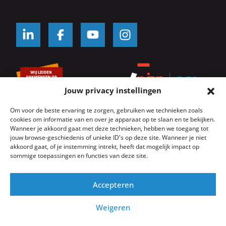
Jouw privacy instellingen
Om voor de beste ervaring te zorgen, gebruiken we technieken zoals
cookies om informatie van en over je apparaat op te slaan en te bekijken.
Wanneer je akkoord gaat met deze technieken, hebben we toegang tot
jouw browse-geschiedenis of unieke ID's op deze site. Wanneer je niet
© SKK Kozijnwacht 2026
Algemene voorwaarden
akkoord gaat, of je instemming intrekt, heeft dat mogelijk impact op
Servicevoorwaarden
Onderhoudsvoorwaarden
sommige toepassingen en functies van deze site.
Privacyverklaring
Cookie beleid
Website door
GeK
Accepteren
Weigeren