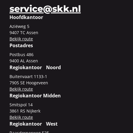
service@skk.nl
Hoofdkantoor
Azi­ë­weg 5
9407 TC Assen
Be­kijk route
Postadres
Post­bus 486
9400 AL Assen
Regiokantoor Noord
Bui­ten­vaart 1133-​1
7905 SE Hoo­ge­veen
Be­kijk route
Regiokantoor Midden
Smits­pol 14
3861 RS Nij­kerk
Be­kijk route
Regiokantoor West
Raas­dor­per­weg 52E