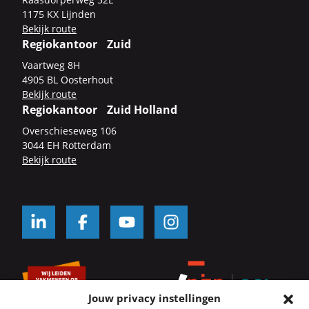
1175 KX Lijn­den
Be­kijk route
Regiokantoor Zuid
Vaart­weg 8H
4905 BL Oos­ter­hout
Be­kijk route
Regiokantoor Zuid Holland
Over­schie­se­weg 106
3044 EH Rot­ter­dam
Be­kijk route
Jouw privacy instellingen