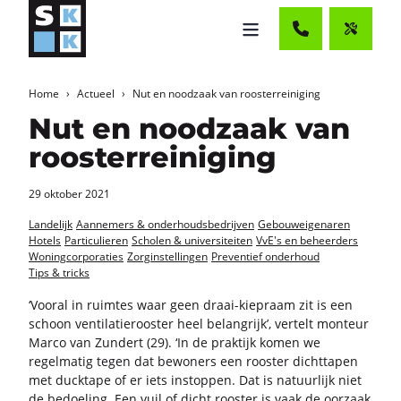
Home
Actueel
Nut en noodzaak van roosterreiniging
Nut en noodzaak van
roosterreiniging
29 oktober 2021
Landelijk
Aannemers & onderhoudsbedrijven
Gebouweigenaren
Hotels
Particulieren
Scholen & universiteiten
VvE's en beheerders
Woningcorporaties
Zorginstellingen
Preventief onderhoud
Tips & tricks
‘Voor­al in ruim­tes waar geen draai-​kiepraam zit is een
schoon ven­ti­la­tie­roos­ter heel be­lang­rijk’, ver­telt mon­teur
Marco van Zun­dert (29). ‘In de prak­tijk komen we
re­gel­ma­tig tegen dat be­wo­ners een roos­ter dicht­ta­pen
met duck­ta­pe of er iets in­stop­pen. Dat is na­tuur­lijk niet
de be­doe­ling. Een vuil of dicht roos­ter is vaak de oor­zaak