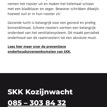
nemen het roos­ter uit en maken het he­le­maal schoon
met een blad­bla­zer en veger. Be­wo­ner schrik­ken dik­wijls
hoe­veel vuil er in hun roos­ter zit.’
Ge­zon­de lucht is be­lang­rijk voor een ge­zond en pret­tig
bin­nen­kli­maat. Scho­ne roos­ters vor­men een be­lang­rijk
on­der­deel van het ven­ti­la­tie­sys­teem. Dit maakt pe­ri­o­diek
on­der­houd van de raam­roos­ters tot een ab­so­lu­te must.
Lees hier meer over de pre­ven­tie­ve
on­der­houds­over­een­kom­sten van SKK.
SKK Kozijnwacht
085 – 303 84 32