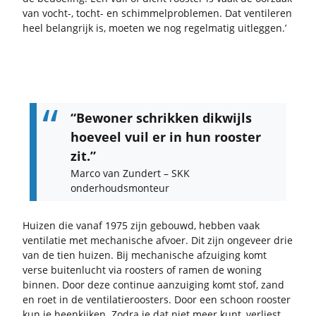
van vocht-​, tocht-​ en schim­mel­pro­ble­men. Dat ven­ti­le­ren
heel be­lang­rijk is, moe­ten we nog re­gel­ma­tig uit­leg­gen.’
“Be­wo­ner schrik­ken dik­wijls
hoe­veel vuil er in hun roos­ter
zit.”
Marco van Zun­dert – SKK
on­der­houds­mon­teur
Hui­zen die vanaf 1975 zijn ge­bouwd, heb­ben vaak
ven­ti­la­tie met me­cha­ni­sche af­voer. Dit zijn on­ge­veer drie
van de tien hui­zen. Bij me­cha­ni­sche af­zui­ging komt
verse bui­ten­lucht via roos­ters of ramen de wo­ning
bin­nen. Door deze con­ti­nue aan­zui­ging komt stof, zand
en roet in de ven­ti­la­tie­roos­ters. Door een schoon roos­ter
kun je heen­kij­ken. Zodra je dat niet meer kunt, ver­liest