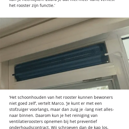
het roos­ter zijn func­tie.’
‘Het schoon­hou­den van het roos­ter kun­nen be­wo­ners
niet goed zelf’, ver­telt Marco. ‘Je kunt er met een
stof­zui­ger voor­langs, maar dan zuig je -lang niet alles-​
naar bin­nen. Daar­om kun je het rei­ni­ging van
ven­ti­la­tie­roos­ters op­ne­men bij het pre­ven­tief
on­der­houds­con­tract. Wij schroe­ven dan de kap los,