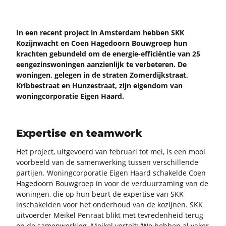
In een re­cent pro­ject in Am­ster­dam heb­ben SKK
Ko­zijn­wacht en Coen Ha­ge­doorn Bouw­groep hun
krach­ten ge­bun­deld om de energie-​efficiëntie van 25
een­ge­zins­wo­nin­gen aan­zien­lijk te ver­be­te­ren. De
wo­nin­gen, ge­le­gen in de stra­ten Zo­mer­dijk­straat,
Krib­be­straat en Hun­zestraat, zijn ei­gen­dom van
wo­ning­cor­po­ra­tie Eigen Haard.
Expertise en teamwork
Het pro­ject, uit­ge­voerd van fe­bru­a­ri tot mei, is een mooi
voor­beeld van de sa­men­wer­king tus­sen ver­schil­len­de
par­tij­en. Wo­ning­cor­po­ra­tie Eigen Haard scha­kel­de Coen
Ha­ge­doorn Bouw­groep in voor de ver­duur­za­ming van de
wo­nin­gen, die op hun beurt de ex­per­ti­se van SKK
in­scha­kel­den voor het on­der­houd van de ko­zij­nen. SKK
uit­voer­der Mei­kel Pen­raat blikt met te­vre­den­heid terug
op de sa­men­wer­king. Mei­kel ver­telt: ‘We heb­ben al vaker