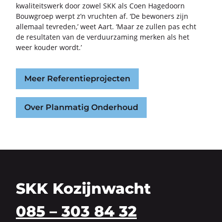
kwa­li­teits­werk door zowel SKK als Coen Ha­ge­doorn
Bouw­groep werpt z’n vruch­ten af. ‘De be­wo­ners zijn
al­le­maal te­vre­den,’ weet Aart. ‘Maar ze zul­len pas echt
de re­sul­ta­ten van de ver­duur­za­ming mer­ken als het
weer kou­der wordt.’
Meer Referentieprojecten
Over Planmatig Onderhoud
SKK Kozijnwacht
085 – 303 84 32