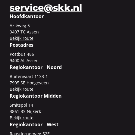
service@skk.nl
Hoofdkantoor
Azi­ë­weg 5
9407 TC Assen
Be­kijk route
Postadres
Post­bus 486
9400 AL Assen
Regiokantoor Noord
Bui­ten­vaart 1133-​1
7905 SE Hoo­ge­veen
Be­kijk route
Regiokantoor Midden
Smits­pol 14
3861 RS Nij­kerk
Be­kijk route
Regiokantoor West
Raas­dor­per­weg 52E