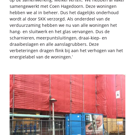
sa­men­ge­werkt met Coen Ha­ge­doorn. Deze wo­nin­gen
heb­ben we al in be­heer. Dus het da­ge­lijks on­der­houd
wordt al door SKK ver­zorgd. Als on­der­deel van de
ver­duur­za­ming heb­ben we nu van alle wo­nin­gen het
hang- en sluit­werk en het glas ver­van­gen. Dus de
schar­nie­ren, meer­punt­slui­tin­gen, draai-​kiep- en
draai­be­sla­gen en alle aan­slag­rub­bers. Deze
ver­be­te­rin­gen dra­gen flink bij aan het ver­ho­gen van het
ener­gie­la­bel van de wo­nin­gen.’