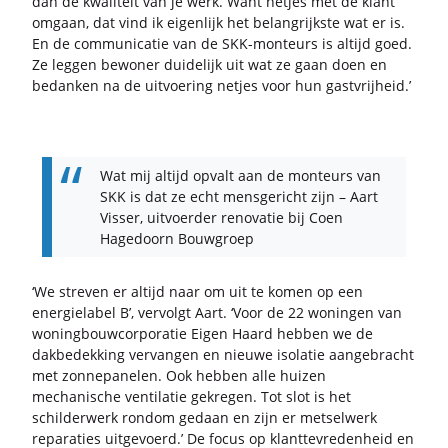
dan de kwa­li­teit van je werk. Want net­jes met de klant
om­gaan, dat vind ik ei­gen­lijk het be­lang­rijk­ste wat er is.
En de com­mu­ni­ca­tie van de SKK-​monteurs is al­tijd goed.
Ze leg­gen be­wo­ner dui­de­lijk uit wat ze gaan doen en
be­dan­ken na de uit­voe­ring net­jes voor hun gast­vrij­heid.’
Wat mij al­tijd op­valt aan de mon­teurs van
SKK is dat ze echt mens­ge­richt zijn – Aart
Vis­ser, uit­voer­der re­no­va­tie bij Coen
Ha­ge­doorn Bouw­groep
‘We stre­ven er al­tijd naar om uit te komen op een
ener­gie­la­bel B’, ver­volgt Aart. ‘Voor de 22 wo­nin­gen van
wo­ning­bouw­cor­po­ra­tie Eigen Haard heb­ben we de
dak­be­dek­king ver­van­gen en nieu­we iso­la­tie aan­ge­bracht
met zon­ne­pa­ne­len. Ook heb­ben alle hui­zen
me­cha­ni­sche ven­ti­la­tie ge­kre­gen. Tot slot is het
schil­der­werk rond­om ge­daan en zijn er met­sel­werk
re­pa­ra­ties uit­ge­voerd.’ De focus op klant­te­vre­den­heid en