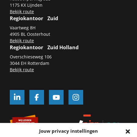
1175 KX Lijn­den
Be­kijk route
Regiokantoor Zuid
Vaart­weg 8H
4905 BL Oos­ter­hout
Be­kijk route
Regiokantoor Zuid Holland
Over­schie­se­weg 106
3044 EH Rot­ter­dam
Be­kijk route
Jouw privacy instellingen