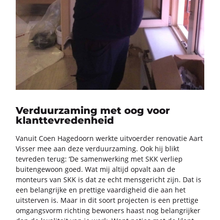
Verduurzaming met oog voor
klanttevredenheid
Van­uit Coen Ha­ge­doorn werk­te uit­voer­der re­no­va­tie Aart
Vis­ser mee aan deze ver­duur­za­ming. Ook hij blikt
te­vre­den terug: ‘De sa­men­wer­king met SKK ver­liep
bui­ten­ge­woon goed. Wat mij al­tijd op­valt aan de
mon­teurs van SKK is dat ze echt mens­ge­richt zijn. Dat is
een be­lang­rij­ke en pret­ti­ge vaar­dig­heid die aan het
uit­ster­ven is. Maar in dit soort pro­jec­ten is een pret­ti­ge
om­gangs­vorm rich­ting be­wo­ners haast nog be­lang­rij­ker