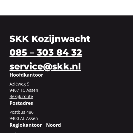
SKK Kozijnwacht
085 – 303 84 32
service@skk.nl
Hoofdkantoor
Azi­ë­weg 5
9407 TC Assen
Be­kijk route
Postadres
Post­bus 486
9400 AL Assen
Regiokantoor Noord