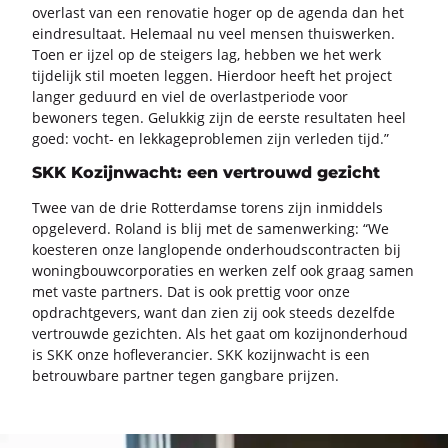
over­last van een re­no­va­tie hoger op de agen­da dan het
eind­re­sul­taat. He­le­maal nu veel men­sen thuis­wer­ken.
Toen er ijzel op de stei­gers lag, heb­ben we het werk
tij­de­lijk stil moe­ten leg­gen. Hier­door heeft het pro­ject
lan­ger ge­duurd en viel de over­last­pe­ri­o­de voor
be­wo­ners tegen. Ge­luk­kig zijn de eer­ste re­sul­ta­ten heel
goed: vocht-​ en lek­ka­ge­pro­ble­men zijn ver­le­den tijd.”
SKK Kozijnwacht: een vertrouwd gezicht
Twee van de drie Rot­ter­dam­se to­rens zijn in­mid­dels
op­ge­le­verd. Roland is blij met de sa­men­wer­king: “We
koes­te­ren onze lang­lo­pen­de on­der­houds­con­trac­ten bij
wo­ning­bouw­cor­po­ra­ties en wer­ken zelf ook graag samen
met vaste part­ners. Dat is ook pret­tig voor onze
op­dracht­ge­vers, want dan zien zij ook steeds de­zelf­de
ver­trouw­de ge­zich­ten. Als het gaat om ko­zijn­on­der­houd
is SKK onze hof­le­ve­ran­cier. SKK ko­zijn­wacht is een
be­trouw­ba­re part­ner tegen gang­ba­re prij­zen.