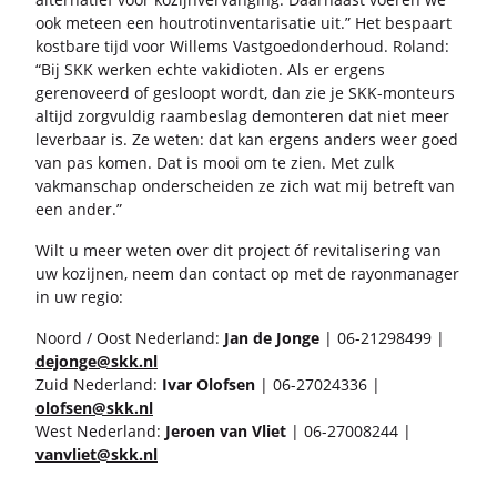
ook met­een een hout­rot­in­ven­ta­ri­sa­tie uit.” Het be­spaart
kost­ba­re tijd voor Wil­lems Vast­goed­on­der­houd. Roland:
“Bij SKK wer­ken echte vak­idi­o­ten. Als er er­gens
ge­re­no­veerd of ge­sloopt wordt, dan zie je SKK-​monteurs
al­tijd zorg­vul­dig raam­be­slag de­mon­te­ren dat niet meer
le­ver­baar is. Ze weten: dat kan er­gens an­ders weer goed
van pas komen. Dat is mooi om te zien. Met zulk
vak­man­schap on­der­schei­den ze zich wat mij be­treft van
een ander.”
Wilt u meer weten over dit pro­ject óf re­vi­ta­li­se­ring van
uw ko­zij­nen, neem dan con­tact op met de ray­on­ma­na­ger
in uw regio:
Noord / Oost Ne­der­land:
Jan de Jonge
| 06-​21298499 |
de­jon­ge@skk.nl
Zuid Ne­der­land:
Ivar Olof­sen
| 06-​27024336 |
olof­sen@skk.nl
West Ne­der­land:
Je­roen van Vliet
| 06-​27008244 |
van­vliet@skk.nl