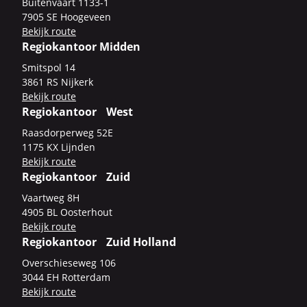
Bui­ten­vaart 1133-​1
7905 SE Hoo­ge­veen
Be­kijk route
Regiokantoor Midden
Smits­pol 14
3861 RS Nij­kerk
Be­kijk route
Regiokantoor West
Raas­dor­per­weg 52E
1175 KX Lijn­den
Be­kijk route
Regiokantoor Zuid
Vaart­weg 8H
4905 BL Oos­ter­hout
Be­kijk route
Regiokantoor Zuid Holland
Over­schie­se­weg 106
3044 EH Rot­ter­dam
Be­kijk route