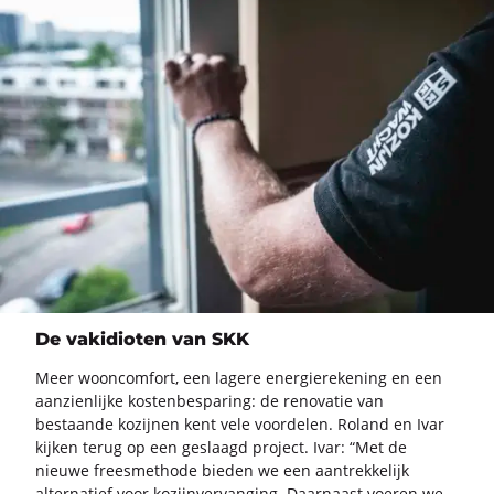
De vakidioten van SKK
Meer woon­com­fort, een la­ge­re ener­gie­re­ke­ning en een
aan­zien­lij­ke kos­ten­be­spa­ring: de re­no­va­tie van
be­staan­de ko­zij­nen kent vele voor­de­len. Roland en Ivar
kij­ken terug op een ge­slaagd pro­ject. Ivar: “Met de
nieu­we frees­me­tho­de bie­den we een aan­trek­ke­lijk
al­ter­na­tief voor ko­zijn­ver­van­ging. Daar­naast voe­ren we