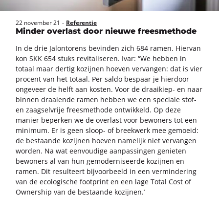
22 november 21
-
Referentie
Minder overlast door nieuwe freesmethode
In de drie Jalon­to­rens be­vin­den zich 684 ramen. Hier­van
kon SKK 654 stuks re­vi­ta­li­se­ren. Ivar: “We heb­ben in
to­taal maar der­tig ko­zij­nen hoe­ven ver­van­gen: dat is vier
pro­cent van het to­taal. Per saldo be­spaar je hier­door
on­ge­veer de helft aan kos­ten. Voor de draaikiep-​ en naar
bin­nen draai­en­de ramen heb­ben we een spe­ci­a­le stof-
en zaag­sel­vrije frees­me­tho­de ont­wik­keld. Op deze
ma­nier be­per­ken we de over­last voor be­wo­ners tot een
mi­ni­mum. Er is geen sloop-​ of breek­werk mee ge­moeid:
de be­staan­de ko­zij­nen hoe­ven na­me­lijk niet ver­van­gen
wor­den. Na wat een­vou­di­ge aan­pas­sin­gen ge­nie­ten
be­wo­ners al van hun ge­mo­der­ni­seer­de ko­zij­nen en
ramen. Dit re­sul­teert bij­voor­beeld in een ver­min­de­ring
van de eco­lo­gi­sche foot­print en een lage Total Cost of
Ow­ner­ship van de be­staan­de ko­zij­nen.’