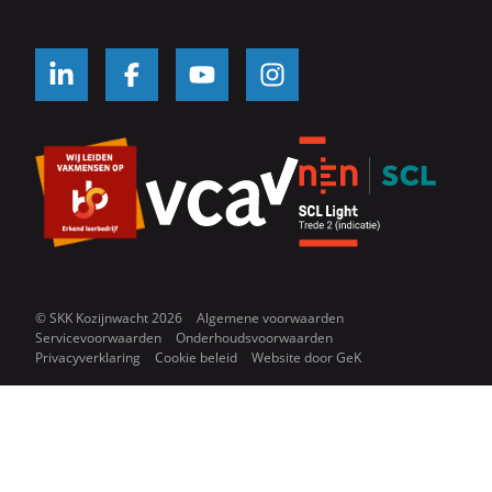
© SKK Kozijnwacht 2026
Algemene voorwaarden
Servicevoorwaarden
Onderhoudsvoorwaarden
Privacyverklaring
Cookie beleid
Website door
GeK