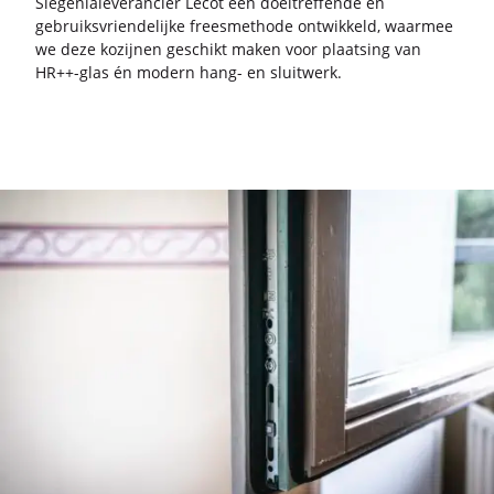
Sie­ge­ni­a­le­ve­ran­cier Lecot een doel­tref­fen­de en
ge­bruiks­vrien­de­lij­ke frees­me­tho­de ont­wik­keld, waar­mee
we deze ko­zij­nen ge­schikt maken voor plaat­sing van
HR++-glas én mo­dern hang- en sluit­werk.