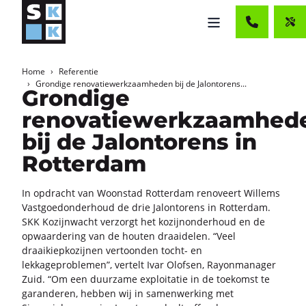
Home
Referentie
Grondige renovatiewerkzaamheden bij de Jalontorens...
Grondige
renovatiewerkzaamhed
bij de Jalontorens in
Rotterdam
In op­dracht van Woon­stad Rot­ter­dam re­no­veert Wil­lems
Vast­goed­on­der­houd de drie Jalon­to­rens in Rot­ter­dam.
SKK Ko­zijn­wacht ver­zorgt het ko­zijn­on­der­houd en de
op­waar­de­ring van de hou­ten draai­de­len. “Veel
draai­kiep­ko­zij­nen ver­toon­den tocht-​ en
lek­ka­ge­pro­ble­men”, ver­telt Ivar Olof­sen, Ray­on­ma­na­ger
Zuid. “Om een duur­za­me ex­ploi­ta­tie in de toe­komst te
ga­ran­de­ren, heb­ben wij in sa­men­wer­king met