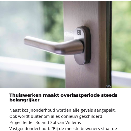
Thuiswerken maakt overlastperiode steeds
belangrijker
Naast ko­zijn­on­der­houd wor­den alle ge­vels aan­ge­pakt.
Ook wordt bui­ten­om alles op­nieuw ge­schil­derd.
Pro­ject­lei­der Roland Sol van Wil­lems
Vast­goed­on­der­houd: “Bij de mees­te be­wo­ners staat de