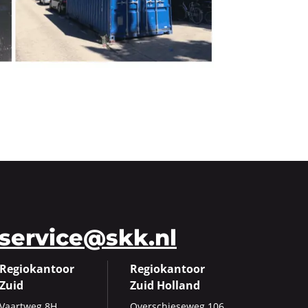
service@skk.nl
Regiokantoor
Regiokantoor
Zuid
Zuid Holland
Vaart­weg 8H
Over­schie­se­weg 106