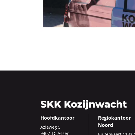
SKK Kozijnwacht
Hoofdkantoor
Regiokantoor
Noord
Azi­ë­weg 5
9407 TC Assen
Bui­ten­vaart 1133-​