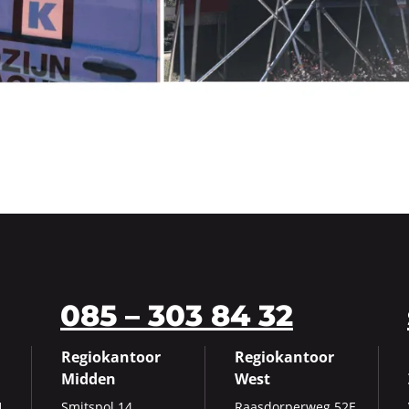
085 – 303 84 32
Regiokantoor
Regiokantoor
Midden
West
1
Smits­pol 14
Raas­dor­per­weg 52E