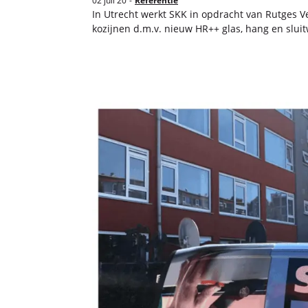
02 juli 20
-
Referentie
In Utrecht werkt SKK in op­dracht van Rut­ges Ver
ko­zij­nen d.m.v. nieuw HR++ glas, hang en sluit­wer