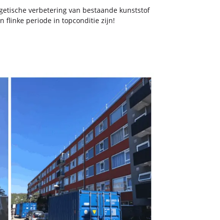
ti­sche ver­be­te­ring van be­staan­de kunst­stof
n­ke pe­ri­o­de in top­con­di­tie zijn!