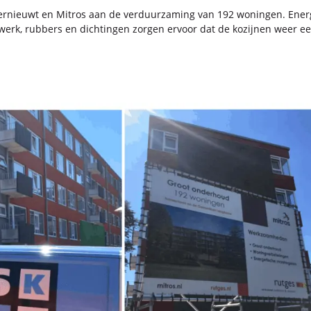
­nieuwt en Mi­tros aan de ver­duur­za­ming van 192 wo­nin­gen. Ener­ge­
k, rub­bers en dich­tin­gen zor­gen er­voor dat de ko­zij­nen weer een fli