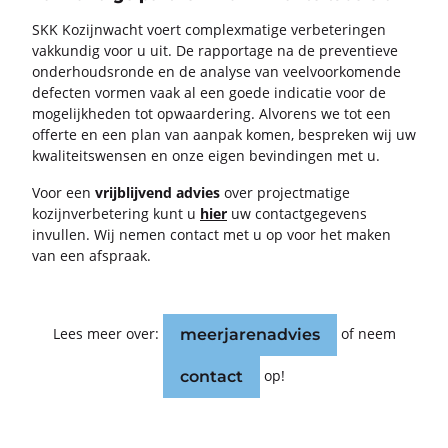
SKK Ko­zijn­wacht voert com­plex­ma­ti­ge ver­be­te­rin­gen
vak­kun­dig voor u uit. De rap­por­ta­ge na de pre­ven­tie­ve
on­der­houds­ron­de en de ana­ly­se van veel­voor­ko­men­de
de­fec­ten vor­men vaak al een goede in­di­ca­tie voor de
mo­ge­lijk­he­den tot op­waar­de­ring. Al­vo­rens we tot een
of­fer­te en een plan van aan­pak komen, be­spre­ken wij uw
kwa­li­teits­wen­sen en onze eigen be­vin­din­gen met u.
Voor een
vrij­blij­vend ad­vies
over pro­ject­ma­ti­ge
ko­zijn­ver­be­te­ring kunt u
hier
uw con­tact­ge­ge­vens
in­vul­len. Wij nemen con­tact met u op voor het maken
van een af­spraak.
Lees meer over:
of neem
meer­ja­ren­ad­vies
op!
con­tact