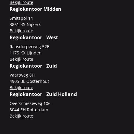
Be­kijk route
Regiokantoor Midden
Smits­pol 14
3861 RS Nij­kerk
Be­kijk route
Regiokantoor West
Raas­dor­per­weg 52E
1175 KX Lijn­den
Be­kijk route
Regiokantoor Zuid
Vaart­weg 8H
4905 BL Oos­ter­hout
Be­kijk route
Regiokantoor Zuid Holland
Over­schie­se­weg 106
3044 EH Rot­ter­dam
Be­kijk route