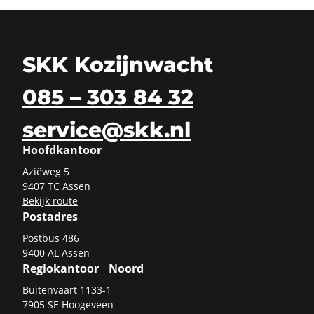
SKK Kozijnwacht
085 – 303 84 32
service@skk.nl
Hoofdkantoor
Azi­ë­weg 5
9407 TC Assen
Be­kijk route
Postadres
Post­bus 486
9400 AL Assen
Regiokantoor Noord
Bui­ten­vaart 1133-​1
7905 SE Hoo­ge­veen