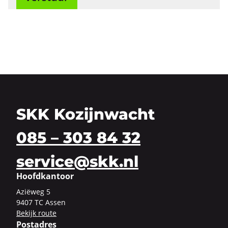
SKK Kozijnwacht
085 – 303 84 32
service@skk.nl
Hoofdkantoor
Azi­ë­weg 5
9407 TC Assen
Be­kijk route
Postadres