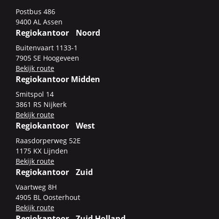
Post­bus 486
9400 AL Assen
Regiokantoor Noord
Bui­ten­vaart 1133-​1
7905 SE Hoo­ge­veen
Be­kijk route
Regiokantoor Midden
Smits­pol 14
3861 RS Nij­kerk
Be­kijk route
Regiokantoor West
Raas­dor­per­weg 52E
1175 KX Lijn­den
Be­kijk route
Regiokantoor Zuid
Vaart­weg 8H
4905 BL Oos­ter­hout
Be­kijk route
Regiokantoor Zuid Holland