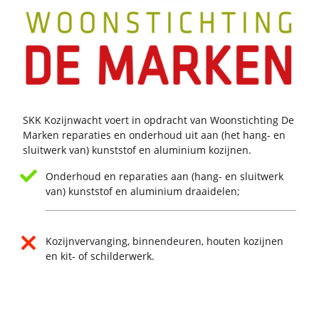
SKK Ko­zijn­wacht voert in op­dracht van Woon­stich­ting De
Mar­ken re­pa­ra­ties en on­der­houd uit aan (het hang- en
sluit­werk van) kunst­stof en alu­mi­ni­um ko­zij­nen.
Onderhoud en reparaties aan (hang- en sluitwerk
van) kunststof en aluminium draaidelen;
Kozijnvervanging, binnendeuren, houten kozijnen
en kit- of schilderwerk.