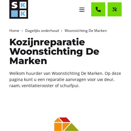
Home
Dagelijks onderhoud
Woonstichting De Marken
Kozijnreparatie
Woonstichting De
Marken
Wel­kom huur­der van Woon­stich­ting De Mar­ken. Op deze
pa­gi­na kunt u een re­pa­ra­tie aan­vra­gen voor uw deur,
raam, ven­ti­la­tie­roos­ter of schuif­pui.