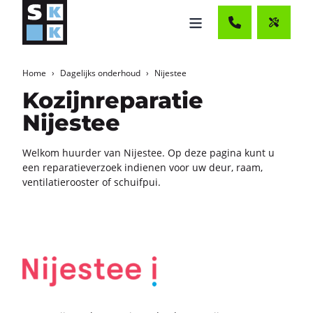
Home
Dagelijks onderhoud
Nijestee
Kozijnreparatie
Nijestee
Wel­kom huur­der van Nijes­tee. Op deze pa­gi­na kunt u
een re­pa­ra­tie­ver­zoek in­die­nen voor uw deur, raam,
ven­ti­la­tie­roos­ter of schuif­pui.