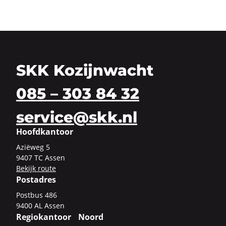
SKK Kozijnwacht
085 – 303 84 32
service@skk.nl
Hoofdkantoor
Azi­ë­weg 5
9407 TC Assen
Be­kijk route
Postadres
Post­bus 486
9400 AL Assen
Regiokantoor Noord