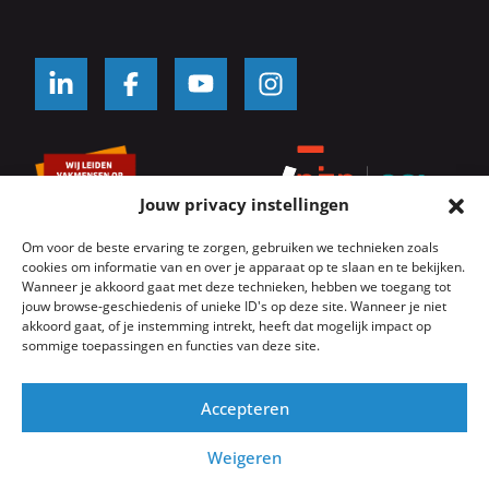
Jouw privacy instellingen
Om voor de beste ervaring te zorgen, gebruiken we technieken zoals
cookies om informatie van en over je apparaat op te slaan en te bekijken.
Wanneer je akkoord gaat met deze technieken, hebben we toegang tot
jouw browse-geschiedenis of unieke ID's op deze site. Wanneer je niet
© SKK Kozijnwacht 2026
Algemene voorwaarden
akkoord gaat, of je instemming intrekt, heeft dat mogelijk impact op
Servicevoorwaarden
Onderhoudsvoorwaarden
sommige toepassingen en functies van deze site.
Privacyverklaring
Cookie beleid
Website door
GeK
Accepteren
Weigeren