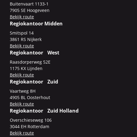
Bui­ten­vaart 1133-​1
7905 SE Hoo­ge­veen
Be­kijk route
Regiokantoor Midden
Smits­pol 14
3861 RS Nij­kerk
Be­kijk route
Regiokantoor West
Raas­dor­per­weg 52E
1175 KX Lijn­den
Be­kijk route
Regiokantoor Zuid
Vaart­weg 8H
4905 BL Oos­ter­hout
Be­kijk route
Regiokantoor Zuid Holland
Over­schie­se­weg 106
3044 EH Rot­ter­dam
Be­kijk route