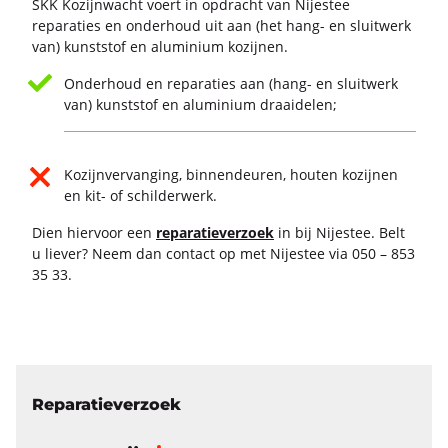
SKK Ko­zijn­wacht voert in op­dracht van Nijes­tee
re­pa­ra­ties en on­der­houd uit aan (het hang- en sluit­werk
van) kunst­stof en alu­mi­ni­um ko­zij­nen.
Onderhoud en reparaties aan (hang- en sluitwerk
van) kunststof en aluminium draaidelen;
Kozijnvervanging, binnendeuren, houten kozijnen
en kit- of schilderwerk.
Dien hier­voor een
re­pa­ra­tie­ver­zoek
in bij Nijes­tee. Belt
u lie­ver? Neem dan con­tact op met Nijes­tee via 050 – 853
35 33.
Reparatieverzoek