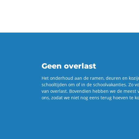
Geen overlast
Het on­der­houd aan de ramen, deu­ren en ko­zij
school­tij­den om of in de school­va­kan­ties. Zo 
van over­last. Bo­ven­dien heb­ben we de meest vo
ons, zodat we niet nog eens terug hoe­ven te kom