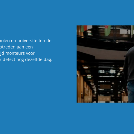
o­len en uni­ver­si­tei­ten de
 op­tre­den aan een
ijd mon­teurs voor
er de­fect nog de­zelf­de dag.