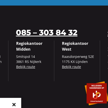
085 – 303 84 32
Regiokantoor
Regiokantoor
Midden
West
1
Smits­pol 14
Raas­dor­per­weg 52E
en
3861 RS Nij­kerk
1175 KX Lijn­den
Be­kijk route
Be­kijk route