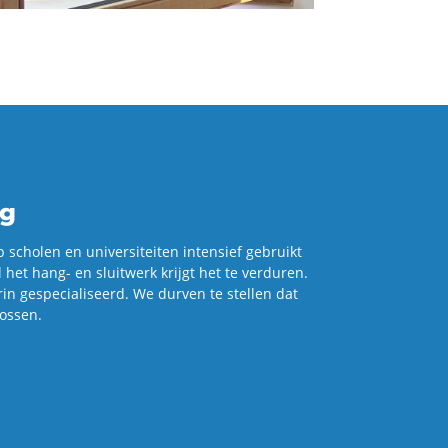
ng
o­len en uni­ver­si­tei­ten in­ten­sief ge­bruikt
 het hang- en sluit­werk krijgt het te ver­du­ren.
 ge­spe­ci­a­li­seerd. We dur­ven te stel­len dat
os­sen.