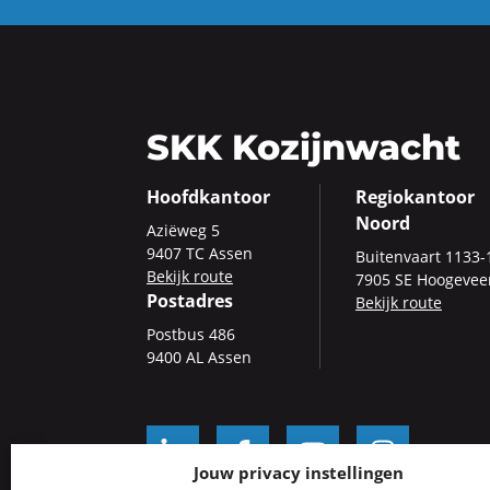
SKK Kozijnwacht
Hoofdkantoor
Regiokantoor
Noord
Azi­ë­weg 5
9407 TC Assen
Bui­ten­vaart 1133-​
Be­kijk route
7905 SE Hoo­ge­ve
Postadres
Be­kijk route
Post­bus 486
9400 AL Assen
Jouw privacy instellingen