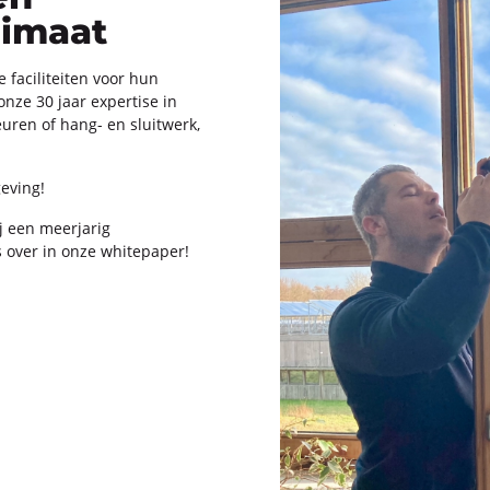
limaat
fa­ci­li­tei­ten voor hun
ze 30 jaar ex­per­ti­se in
u­ren of hang- en sluit­werk,
e­ving!
ij een meer­ja­rig
s over in onze whi­te­pa­per!