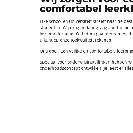
comfortabel leerk
Elke school en uni­ver­si­teit streeft naar de beste 
stu­den­ten. Wij dra­gen daar graag aan bij met on
ko­zijn­on­der­houd. Of het nu gaat om ramen, de
u kunt op onze top­kwa­li­teit re­ke­nen.
Ons doel? Een vei­li­ge en com­for­ta­be­le leer­om­g
Spe­ci­aal voor on­der­wijs­in­stel­lin­gen heb­ben w
on­der­houds­con­cept ont­wik­kelt. Je leest er alle