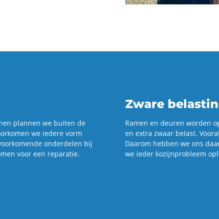
Zware belasti
­nen plan­nen we bui­ten de
Ramen en deu­ren wor­den op sch
voor­ko­men we ie­de­re vorm
en extra zwaar be­last. Voor­al
or­ko­men­de on­der­de­len bij
Daar­om heb­ben we ons daar­in
en voor een re­pa­ra­tie.
we ieder ko­zijn­pro­bleem op­l