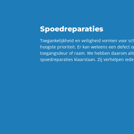
Spoedreparaties
Toe­gan­ke­lijk­heid en vei­lig­heid vor­men voor sch
hoog­ste pri­o­ri­teit. Er kan wel­eens een de­fect
toe­gangs­deur of raam. We heb­ben daar­om al­t
spoed­re­pa­ra­ties klaar­staan. Zij ver­hel­pen ied