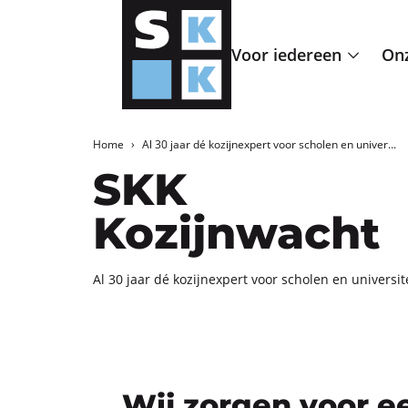
Voor iedereen
Onz
Home
Al 30 jaar dé kozijnexpert voor scholen en univer...
SKK
Kozijnwacht
Al 30 jaar dé ko­zijn­ex­pert voor scho­len en uni­ver­si­t
Wij zorgen voor e