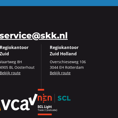
service@skk.nl
Regiokantoor
Regiokantoor
Zuid
Zuid Holland
Vaart­weg 8H
Over­schie­se­weg 106
4905 BL Oos­ter­hout
3044 EH Rot­ter­dam
Be­kijk route
Be­kijk route