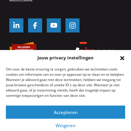
Jouw privacy instellingen
Om voor de beste ervaring te zorgen, gebruiken we technieken zoals
cookies om informatie van en over je apparaat op te slaan en te bekijken.
Wanneer je akkoord gaat met deze technieken, hebben we toegang tot
jouw browse-geschiedenis of unieke ID's op deze site. Wanneer je niet
© SKK Kozijnwacht 2026
Algemene voorwaarden
akkoord gaat, of je instemming intrekt, heeft dat mogelijk impact op
Servicevoorwaarden
Onderhoudsvoorwaarden
sommige toepassingen en functies van deze site.
Privacyverklaring
Cookie beleid
Website door
GeK
Accepteren
Weigeren