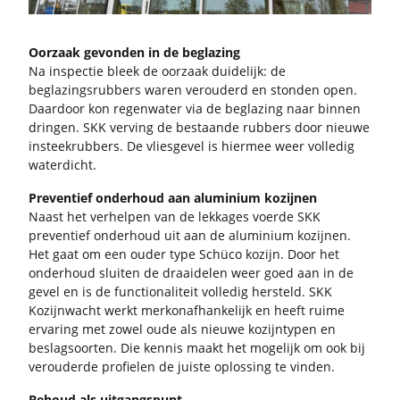
Oor­zaak ge­von­den in de be­gla­zing
Na in­spec­tie bleek de oor­zaak dui­de­lijk: de
be­gla­zings­rub­bers waren ver­ou­derd en ston­den open.
Daar­door kon re­gen­wa­ter via de be­gla­zing naar bin­nen
drin­gen. SKK ver­ving de be­staan­de rub­bers door nieu­we
in­stee­k­rub­bers. De vlies­ge­vel is hier­mee weer vol­le­dig
wa­ter­dicht.
Pre­ven­tief on­der­houd aan alu­mi­ni­um ko­zij­nen
Naast het ver­hel­pen van de lek­ka­ges voer­de SKK
pre­ven­tief on­der­houd uit aan de alu­mi­ni­um ko­zij­nen.
Het gaat om een ouder type Schü­co ko­zijn. Door het
on­der­houd slui­ten de draai­de­len weer goed aan in de
gevel en is de func­ti­o­na­li­teit vol­le­dig her­steld. SKK
Ko­zijn­wacht werkt mer­kon­af­han­ke­lijk en heeft ruime
er­va­ring met zowel oude als nieu­we ko­zijn­ty­pen en
be­slag­soor­ten. Die ken­nis maakt het mo­ge­lijk om ook bij
ver­ou­der­de pro­fie­len de juis­te op­los­sing te vin­den.
Be­houd als uit­gangs­punt