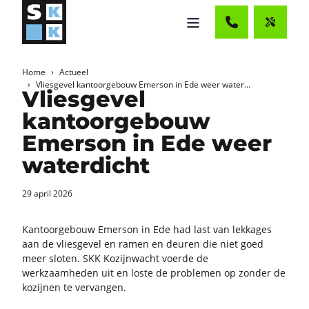
Home
Actueel
Vliesgevel kantoorgebouw Emerson in Ede weer water...
Vliesgevel
kantoorgebouw
Emerson in Ede weer
waterdicht
29 april 2026
Kan­toor­ge­bouw Emer­son in Ede had last van lek­ka­ges
aan de vlies­ge­vel en ramen en deu­ren die niet goed
meer slo­ten. SKK Ko­zijn­wacht voer­de de
werk­zaam­he­den uit en loste de pro­ble­men op zon­der de
ko­zij­nen te ver­van­gen.