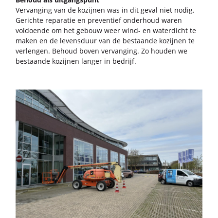
Ver­van­ging van de ko­zij­nen was in dit geval niet nodig.
Ge­rich­te re­pa­ra­tie en pre­ven­tief on­der­houd waren
vol­doen­de om het ge­bouw weer wind- en wa­ter­dicht te
maken en de le­vens­duur van de be­staan­de ko­zij­nen te
ver­len­gen. Be­houd boven ver­van­ging. Zo hou­den we
be­staan­de ko­zij­nen lan­ger in be­drijf.