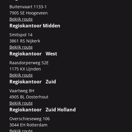
Bui­ten­vaart 1133-​1
7905 SE Hoo­ge­veen
Be­kijk route
Regiokantoor Midden
Smits­pol 14
3861 RS Nij­kerk
Be­kijk route
Regiokantoor West
Raas­dor­per­weg 52E
1175 KX Lijn­den
Be­kijk route
Regiokantoor Zuid
Vaart­weg 8H
4905 BL Oos­ter­hout
Be­kijk route
Regiokantoor Zuid Holland
Over­schie­se­weg 106
3044 EH Rot­ter­dam
Be­kijk route