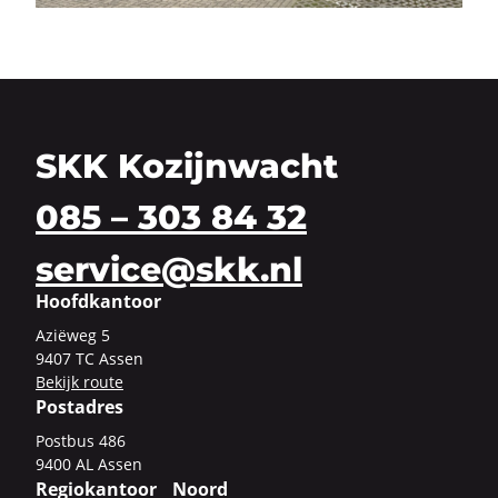
SKK Kozijnwacht
085 – 303 84 32
service@skk.nl
Hoofdkantoor
Azi­ë­weg 5
9407 TC Assen
Be­kijk route
Postadres
Post­bus 486
9400 AL Assen
Regiokantoor Noord