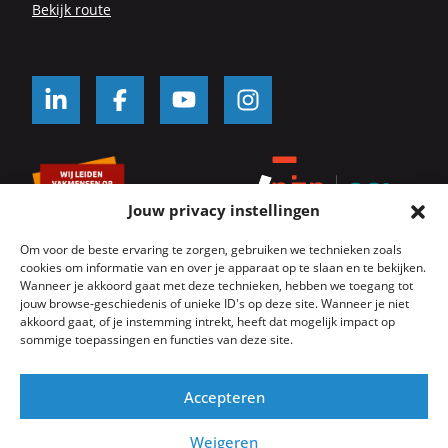
Be­kijk route
Jouw privacy instellingen
Om voor de beste ervaring te zorgen, gebruiken we technieken zoals
cookies om informatie van en over je apparaat op te slaan en te bekijken.
Wanneer je akkoord gaat met deze technieken, hebben we toegang tot
jouw browse-geschiedenis of unieke ID's op deze site. Wanneer je niet
© SKK Kozijnwacht 2026
Algemene voorwaarden
akkoord gaat, of je instemming intrekt, heeft dat mogelijk impact op
Servicevoorwaarden
Onderhoudsvoorwaarden
sommige toepassingen en functies van deze site.
Privacyverklaring
Cookie beleid
Website door
GeK
Accepteren
Weigeren