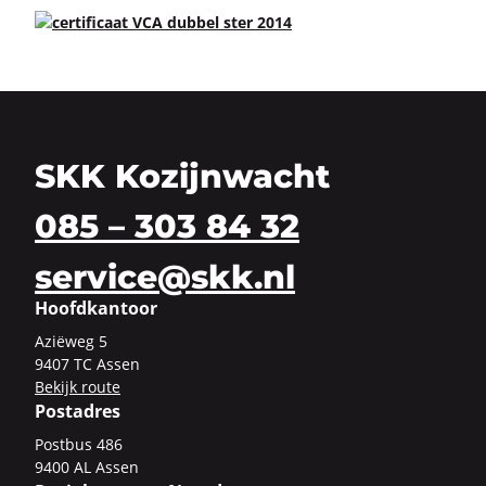
SKK Kozijnwacht
085 – 303 84 32
service@skk.nl
Hoofdkantoor
Azi­ë­weg 5
9407 TC Assen
Be­kijk route
Postadres
Post­bus 486
9400 AL Assen