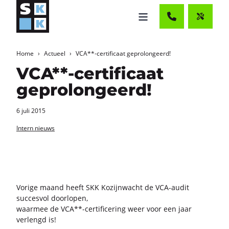
Home
Actueel
VCA**-certificaat geprolongeerd!
VCA**-certificaat
geprolongeerd!
6 juli 2015
Intern nieuws
Vo­ri­ge maand heeft SKK Ko­zijn­wacht de VCA-​audit
suc­ces­vol door­lo­pen,
waar­mee de VCA**-​certificering weer voor een jaar
ver­lengd is!