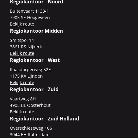
Regiokantoor Noord
Bui­ten­vaart 1133-​1
7905 SE Hoo­ge­veen
Be­kijk route
Regiokantoor Midden
Smits­pol 14
3861 RS Nij­kerk
Be­kijk route
Regiokantoor West
Raas­dor­per­weg 52E
1175 KX Lijn­den
Be­kijk route
Regiokantoor Zuid
Vaart­weg 8H
4905 BL Oos­ter­hout
Be­kijk route
Regiokantoor Zuid Holland
Over­schie­se­weg 106
3044 EH Rot­ter­dam