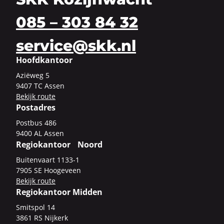
085 – 303 84 32
service@skk.nl
Hoofdkantoor
Azi­ë­weg 5
9407 TC Assen
Be­kijk route
Postadres
Post­bus 486
9400 AL Assen
Regiokantoor Noord
Bui­ten­vaart 1133-​1
7905 SE Hoo­ge­veen
Be­kijk route
Regiokantoor Midden
Smits­pol 14
3861 RS Nij­kerk