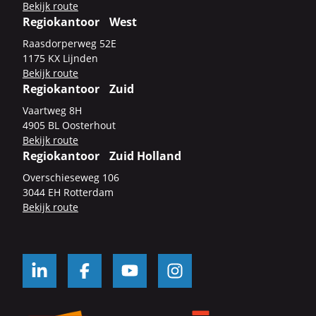
Be­kijk route
Regiokantoor West
Raas­dor­per­weg 52E
1175 KX Lijn­den
Be­kijk route
Regiokantoor Zuid
Vaart­weg 8H
4905 BL Oos­ter­hout
Be­kijk route
Regiokantoor Zuid Holland
Over­schie­se­weg 106
3044 EH Rot­ter­dam
Be­kijk route