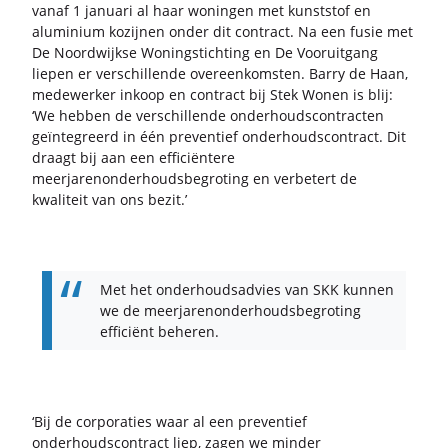
vanaf 1 ja­nu­a­ri al haar wo­nin­gen met kunst­stof en
alu­mi­ni­um ko­zij­nen onder dit con­tract. Na een fusie met
De Noord­wijk­se Wo­ning­stich­ting en De Voor­uit­gang
lie­pen er ver­schil­len­de over­een­kom­sten. Barry de Haan,
me­de­wer­ker in­koop en con­tract bij Stek Wonen is blij:
‘We heb­ben de ver­schil­len­de on­der­houds­con­trac­ten
ge­ïn­te­greerd in één pre­ven­tief on­der­houds­con­tract. Dit
draagt bij aan een ef­fi­ci­ën­te­re
meer­ja­ren­on­der­houds­be­gro­ting en ver­be­tert de
kwa­li­teit van ons bezit.’
Met het on­der­houds­ad­vies van SKK kun­nen
we de meer­ja­ren­on­der­houds­be­gro­ting
ef­fi­ci­ënt be­he­ren.
‘Bij de cor­po­ra­ties waar al een pre­ven­tief
on­der­houds­con­tract liep, zagen we min­der