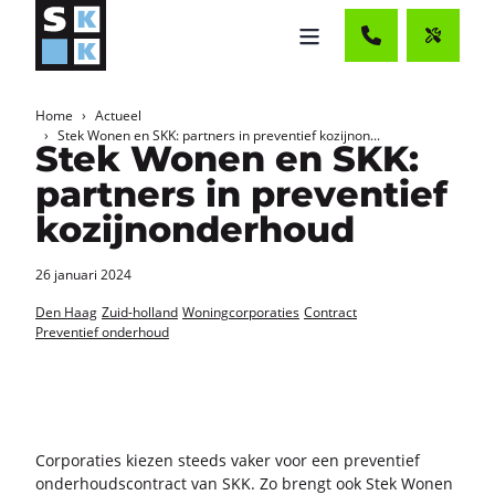
Home
Actueel
Stek Wonen en SKK: partners in preventief kozijnon...
Stek Wonen en SKK:
partners in preventief
kozijnonderhoud
26 januari 2024
Den Haag
Zuid-holland
Woningcorporaties
Contract
Preventief onderhoud
Cor­po­ra­ties kie­zen steeds vaker voor een pre­ven­tief
on­der­houds­con­tract van SKK. Zo brengt ook Stek Wonen