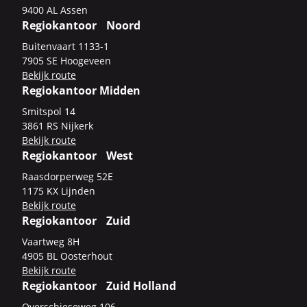
9400 AL Assen
Regiokantoor Noord
Bui­ten­vaart 1133-​1
7905 SE Hoo­ge­veen
Be­kijk route
Regiokantoor Midden
Smits­pol 14
3861 RS Nij­kerk
Be­kijk route
Regiokantoor West
Raas­dor­per­weg 52E
1175 KX Lijn­den
Be­kijk route
Regiokantoor Zuid
Vaart­weg 8H
4905 BL Oos­ter­hout
Be­kijk route
Regiokantoor Zuid Holland
Over­schie­se­weg 106