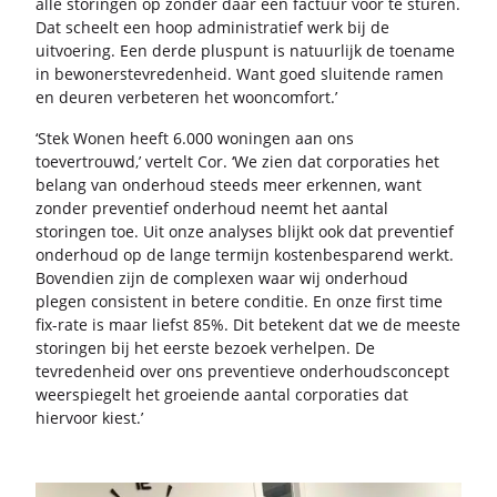
alle sto­rin­gen op zon­der daar een fac­tuur voor te stu­ren.
Dat scheelt een hoop ad­mi­ni­stra­tief werk bij de
uit­voe­ring. Een derde plus­punt is na­tuur­lijk de toe­na­me
in be­wo­ners­te­vre­den­heid. Want goed slui­ten­de ramen
en deu­ren ver­be­te­ren het woon­com­fort.’
‘Stek Wonen heeft 6.000 wo­nin­gen aan ons
toe­ver­trouwd,’ ver­telt Cor. ‘We zien dat cor­po­ra­ties het
be­lang van on­der­houd steeds meer er­ken­nen, want
zon­der pre­ven­tief on­der­houd neemt het aan­tal
sto­rin­gen toe. Uit onze ana­ly­ses blijkt ook dat pre­ven­tief
on­der­houd op de lange ter­mijn kos­ten­be­spa­rend werkt.
Bo­ven­dien zijn de com­plexen waar wij on­der­houd
ple­gen con­sis­tent in be­te­re con­di­tie. En onze first time
fix-​rate is maar liefst 85%. Dit be­te­kent dat we de mees­te
sto­rin­gen bij het eer­ste be­zoek ver­hel­pen. De
te­vre­den­heid over ons pre­ven­tie­ve on­der­houds­con­cept
weer­spie­gelt het groei­en­de aan­tal cor­po­ra­ties dat
hier­voor kiest.’