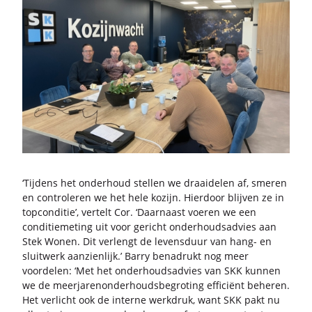
‘Tij­dens het on­der­houd stel­len we draai­de­len af, sme­ren
en con­tro­le­ren we het hele ko­zijn. Hier­door blij­ven ze in
top­con­di­tie’, ver­telt Cor. ‘Daar­naast voe­ren we een
con­di­tie­me­ting uit voor ge­richt on­der­houds­ad­vies aan
Stek Wonen. Dit ver­lengt de le­vens­duur van hang- en
sluit­werk aan­zien­lijk.’ Barry be­na­drukt nog meer
voor­de­len: ‘Met het on­der­houds­ad­vies van SKK kun­nen
we de meer­ja­ren­on­der­houds­be­gro­ting ef­fi­ci­ënt be­he­ren.
Het ver­licht ook de in­ter­ne werk­druk, want SKK pakt nu