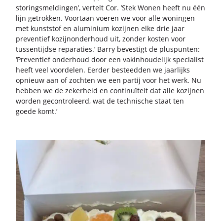
sto­rings­mel­din­gen’, ver­telt Cor. ’Stek Wonen heeft nu één
lijn ge­trok­ken. Voort­aan voe­ren we voor alle wo­nin­gen
met kunst­stof en alu­mi­ni­um ko­zij­nen elke drie jaar
pre­ven­tief ko­zijn­on­der­houd uit, zon­der kos­ten voor
tus­sen­tijd­se re­pa­ra­ties.’ Barry be­ves­tigt de plus­pun­ten:
‘Pre­ven­tief on­der­houd door een vak­in­hou­de­lijk spe­ci­a­list
heeft veel voor­de­len. Eer­der be­steed­den we jaar­lijks
op­nieuw aan of zoch­ten we een par­tij voor het werk. Nu
heb­ben we de ze­ker­heid en con­ti­nu­ï­teit dat alle ko­zij­nen
wor­den ge­con­tro­leerd, wat de tech­ni­sche staat ten
goede komt.’