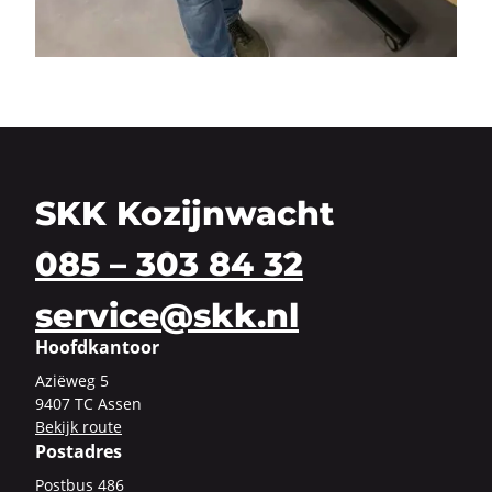
SKK Kozijnwacht
085 – 303 84 32
service@skk.nl
Hoofdkantoor
Azi­ë­weg 5
9407 TC Assen
Be­kijk route
Postadres
Post­bus 486