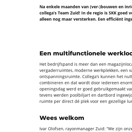
Na en­ke­le maan­den van (ver-)bou­wen en in­rich­
col­le­ga’s Team Zuid! In de regio is SKK goed 
al­leen nog maar ver­ster­ken. Een ef­fi­ci­ënt in
Een multifunctionele werkloc
Het be­drijfs­pand is meer dan een ma­ga­zijn­lo­ca­ti
ver­ga­der­ruim­tes, mo­der­ne werk­plek­ken, een
ont­span­nings­ruim­te. Col­le­ga’s kun­nen het nut
com­bi­ne­ren en dat wordt door ie­der­een enorm
ope­nings­dag werd er goed ge­bruik­ge­maakt van de
te­vens wer­den pool­bil­jart en dart­bord in­ge­w
ruim­te per di­rect dé plek voor een ge­zel­li­ge lu
Wees welkom
Ivar Olof­sen, ray­on­ma­na­ger Zuid: “We zijn onz