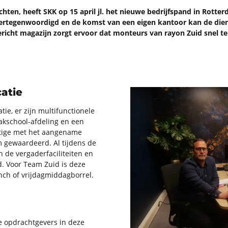
ten, heeft SKK op 15 april jl. het nieu­we be­drijfs­pand in Rot­ter­da
ver­te­gen­woor­digd en de komst van een eigen kan­toor kan de diens
­ge­richt ma­ga­zijn zorgt er­voor dat mon­teurs van rayon Zuid snel ter 
atie
e, er zijn mul­ti­func­ti­o­ne­le
 vakschool-​afdeling en een
­ti­ge met het aan­ge­na­me
 ge­waar­deerd. Al tij­dens de
 ver­ga­der­fa­ci­li­tei­ten en
ijd. Voor Team Zuid is deze
nch of vrij­dag­mid­dag­bor­rel.
e op­dracht­ge­vers in deze