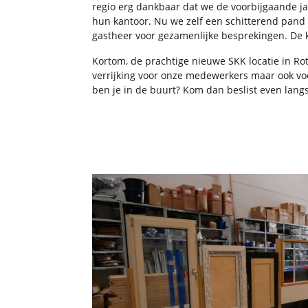
regio erg dank­baar dat we de voor­bij­gaan­de j
hun kan­toor. Nu we zelf een schit­te­rend pand 
gast­heer voor ge­za­men­lij­ke be­spre­kin­gen. De ko
Kort­om, de prach­ti­ge nieu­we SKK lo­ca­tie in Rot
ver­rij­king voor onze me­de­wer­kers maar ook vo
ben je in de buurt? Kom dan be­slist even langs