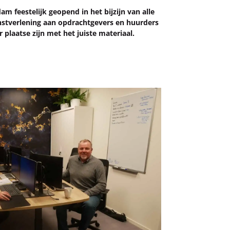
m fees­te­lijk ge­o­pend in het bij­zijn van alle
t­ver­le­ning aan op­dracht­ge­vers en huur­ders
plaat­se zijn met het juis­te ma­te­ri­aal.