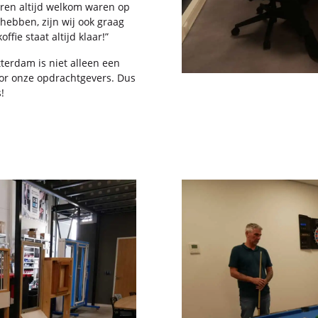
aren al­tijd wel­kom waren op
heb­ben, zijn wij ook graag
f­fie staat al­tijd klaar!”
­ter­dam is niet al­leen een
or onze op­dracht­ge­vers. Dus
!