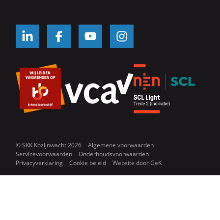
© SKK Kozijnwacht 2026
Algemene voorwaarden
Servicevoorwaarden
Onderhoudsvoorwaarden
Privacyverklaring
Cookie beleid
Website door
GeK