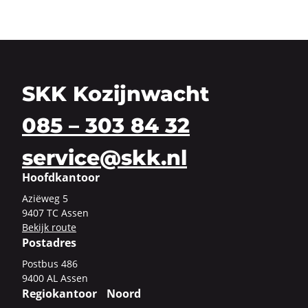
SKK Kozijnwacht
085 – 303 84 32
service@skk.nl
Hoofdkantoor
Azi­ë­weg 5
9407 TC Assen
Be­kijk route
Postadres
Post­bus 486
9400 AL Assen
Regiokantoor Noord