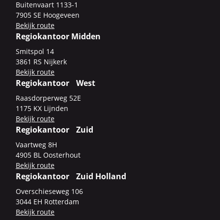
Bui­ten­vaart 1133-​1
7905 SE Hoo­ge­veen
Be­kijk route
Regiokantoor Midden
Smits­pol 14
3861 RS Nij­kerk
Be­kijk route
Regiokantoor West
Raas­dor­per­weg 52E
1175 KX Lijn­den
Be­kijk route
Regiokantoor Zuid
Vaart­weg 8H
4905 BL Oos­ter­hout
Be­kijk route
Regiokantoor Zuid Holland
Over­schie­se­weg 106
3044 EH Rot­ter­dam
Be­kijk route