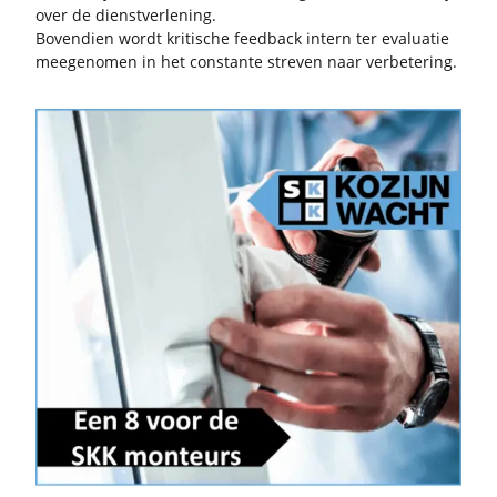
over de dienst­ver­le­ning.
Bo­ven­dien wordt kri­ti­sche feed­back in­tern ter eva­lu­a­tie
mee­ge­no­men in het con­stan­te stre­ven naar ver­be­te­ring.