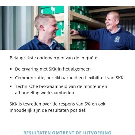
Be­lang­rijk­ste on­der­wer­pen van de en­quê­te:
De ervaring met SKK in het algemeen
Communicatie, bereikbaarheid en flexibiliteit van SKK
Technische bekwaamheid van de monteur en
afhandeling werkzaamheden.
SKK is te­vre­den over de res­pons van 5% en ook
in­hou­de­lijk zijn de re­sul­ta­ten po­si­tief.