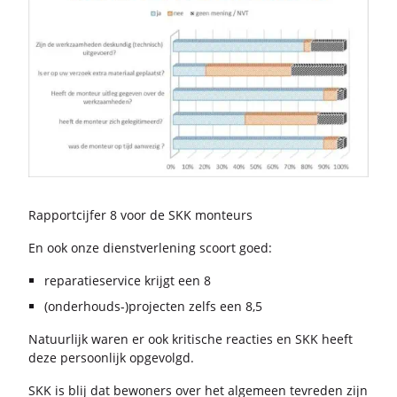
Rap­port­cij­fer 8 voor de SKK mon­teurs
En ook onze dienst­ver­le­ning scoort goed:
reparatieservice krijgt een 8
(onderhouds-)projecten zelfs een 8,5
Na­tuur­lijk waren er ook kri­ti­sche re­ac­ties en SKK heeft
deze per­soon­lijk op­ge­volgd.
SKK is blij dat be­wo­ners over het al­ge­meen te­vre­den zijn