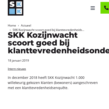
Home
Actueel
SKK Kozijnwacht scoort goed bij klanttevredenheids...
SKK Kozijnwacht
scoort goed bij
klanttevredenheidsond
18 januari 2019
Intern nieuws
In de­cem­ber 2018 heeft SKK Ko­zijn­wacht 1.000
wil­le­keu­rig ge­ko­zen klan­ten (be­wo­ners) aan­ge­schre­ven
met een klant­te­vre­den­heid­s­en­quê­te.