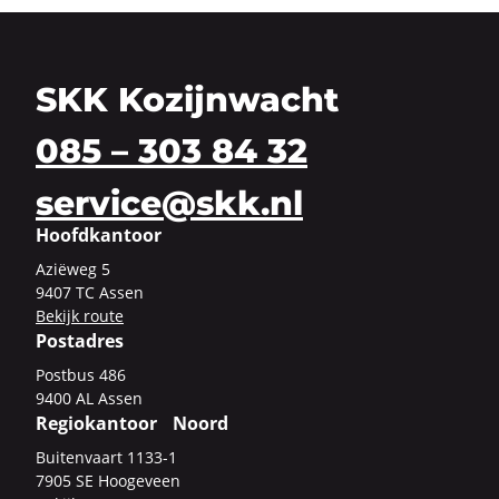
SKK Kozijnwacht
085 – 303 84 32
service@skk.nl
Hoofdkantoor
Azi­ë­weg 5
9407 TC Assen
Be­kijk route
Postadres
Post­bus 486
9400 AL Assen
Regiokantoor Noord
Bui­ten­vaart 1133-​1
7905 SE Hoo­ge­veen