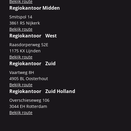
Be­kijk route
Regiokantoor Midden
Smits­pol 14
3861 RS Nij­kerk
Be­kijk route
Regiokantoor West
Raas­dor­per­weg 52E
1175 KX Lijn­den
Be­kijk route
Regiokantoor Zuid
Vaart­weg 8H
4905 BL Oos­ter­hout
Be­kijk route
Regiokantoor Zuid Holland
Over­schie­se­weg 106
3044 EH Rot­ter­dam
Be­kijk route