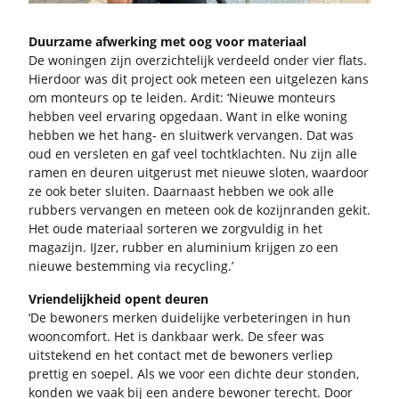
Duur­za­me af­wer­king met oog voor ma­te­ri­aal
De wo­nin­gen zijn over­zich­te­lijk ver­deeld onder vier flats.
Hier­door was dit pro­ject ook met­een een uit­ge­le­zen kans
om mon­teurs op te lei­den. Ardit: ‘Nieu­we mon­teurs
heb­ben veel er­va­ring op­ge­daan. Want in elke wo­ning
heb­ben we het hang- en sluit­werk ver­van­gen. Dat was
oud en ver­sle­ten en gaf veel tocht­klach­ten. Nu zijn alle
ramen en deu­ren uit­ge­rust met nieu­we slo­ten, waar­door
ze ook beter slui­ten. Daar­naast heb­ben we ook alle
rub­bers ver­van­gen en met­een ook de ko­zijn­ran­den gekit.
Het oude ma­te­ri­aal sor­te­ren we zorg­vul­dig in het
ma­ga­zijn. IJzer, rub­ber en alu­mi­ni­um krij­gen zo een
nieu­we be­stem­ming via re­cy­cling.’
Vrien­de­lijk­heid opent deu­ren
‘De be­wo­ners mer­ken dui­de­lij­ke ver­be­te­rin­gen in hun
woon­com­fort. Het is dank­baar werk. De sfeer was
uit­ste­kend en het con­tact met de be­wo­ners ver­liep
pret­tig en soe­pel. Als we voor een dich­te deur ston­den,
kon­den we vaak bij een an­de­re be­wo­ner te­recht. Door