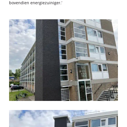
bo­ven­dien ener­gie­zui­ni­ger.’