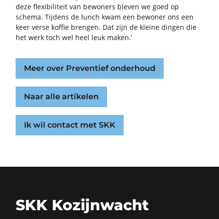
deze flexi­bi­li­teit van be­wo­ners ble­ven we goed op
sche­ma. Tij­dens de lunch kwam een be­wo­ner ons een
keer verse kof­fie bren­gen. Dat zijn de klei­ne din­gen die
het werk toch wel heel leuk maken.’
Meer over Preventief onderhoud
Naar alle artikelen
Ik wil contact met SKK
SKK Kozijnwacht