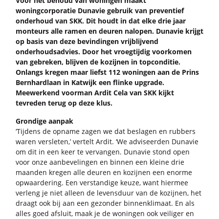
Voor het be­houd van wo­nin­gen maakt
wo­ning­cor­po­ra­tie Duna­vie ge­bruik van pre­ven­tief
on­der­houd van SKK. Dit houdt in dat elke drie jaar
mon­teurs alle ramen en deu­ren na­lo­pen. Duna­vie krijgt
op basis van deze be­vin­din­gen vrij­blij­vend
on­der­houds­ad­vies. Door het vroeg­tij­dig voor­ko­men
van ge­bre­ken, blij­ven de ko­zij­nen in top­con­di­tie.
On­langs kre­gen maar liefst 112 wo­nin­gen aan de Prins
Bern­hard­laan in Kat­wijk een flin­ke up­gra­de.
Mee­wer­kend voor­man Ardit Cela van SKK kijkt
te­vre­den terug op deze klus.
Gron­di­ge aan­pak
‘Tij­dens de op­na­me zagen we dat be­sla­gen en rub­bers
waren ver­sle­ten,’ ver­telt Ardit. ‘We ad­vi­seer­den Duna­vie
om dit in een keer te ver­van­gen. Duna­vie stond open
voor onze aan­be­ve­lin­gen en bin­nen een klei­ne drie
maan­den kre­gen alle deu­ren en ko­zij­nen een enor­me
op­waar­de­ring. Een ver­stan­di­ge keuze, want hier­mee
ver­leng je niet al­leen de le­vens­duur van de ko­zij­nen, het
draagt ook bij aan een ge­zon­der bin­nen­kli­maat. En als
alles goed af­sluit, maak je de wo­nin­gen ook vei­li­ger en