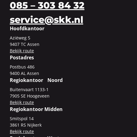
085 – 303 84 32
service@skk.nl
Hoofdkantoor
Azi­ë­weg 5
9407 TC Assen
Be­kijk route
Postadres
Post­bus 486
9400 AL Assen
Regiokantoor Noord
Bui­ten­vaart 1133-​1
7905 SE Hoo­ge­veen
Be­kijk route
Regiokantoor Midden
Smits­pol 14
3861 RS Nij­kerk
Be­kijk route