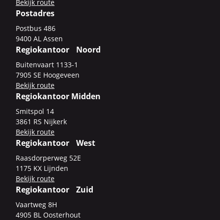
Be­kijk route
Postadres
Post­bus 486
9400 AL Assen
Regiokantoor Noord
Bui­ten­vaart 1133-​1
7905 SE Hoo­ge­veen
Be­kijk route
Regiokantoor Midden
Smits­pol 14
3861 RS Nij­kerk
Be­kijk route
Regiokantoor West
Raas­dor­per­weg 52E
1175 KX Lijn­den
Be­kijk route
Regiokantoor Zuid
Vaart­weg 8H
4905 BL Oos­ter­hout