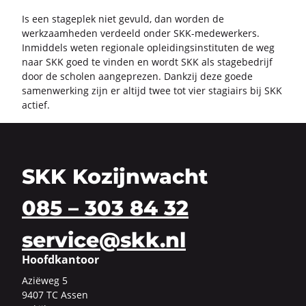
Is een sta­ge­plek niet ge­vuld, dan wor­den de
werk­zaam­he­den ver­deeld onder SKK-​medewerkers.
In­mid­dels weten re­gi­o­na­le op­lei­dings­in­sti­tu­ten de weg
naar SKK goed te vin­den en wordt SKK als sta­ge­be­drijf
door de scho­len aan­ge­pre­zen. Dank­zij deze goede
sa­men­wer­king zijn er al­tijd twee tot vier sta­gi­airs bij SKK
ac­tief.
SKK Kozijnwacht
085 – 303 84 32
service@skk.nl
Hoofdkantoor
Azi­ë­weg 5
9407 TC Assen