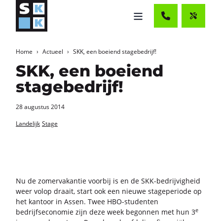
Home
Actueel
SKK, een boeiend stagebedrijf!
SKK, een boeiend
stagebedrijf!
28 augustus 2014
Landelijk
Stage
Nu de zo­mer­va­kan­tie voor­bij is en de SKK-​bedrijvigheid
weer volop draait, start ook een nieu­we sta­ge­pe­ri­o­de op
het kan­toor in Assen. Twee HBO-​studenten
e
be­drijfs­eco­no­mie zijn deze week be­gon­nen met hun 3