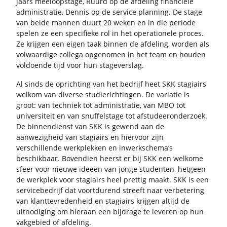
jaars mee­loop­sta­ge, Ruurd op de af­de­ling fi­nan­ci­ë­le
ad­mi­ni­stra­tie, Den­nis op de ser­vi­ce plan­ning. De stage
van beide man­nen duurt 20 weken en in die pe­ri­o­de
spe­len ze een spe­ci­fie­ke rol in het ope­ra­ti­o­ne­le pro­ces.
Ze krij­gen een eigen taak bin­nen de af­de­ling, wor­den als
vol­waar­di­ge col­le­ga op­ge­no­men in het team en hou­den
vol­doen­de tijd voor hun sta­ge­ver­slag.
Al sinds de op­rich­ting van het be­drijf heet SKK sta­gi­airs
wel­kom van di­ver­se stu­die­rich­tin­gen. De va­ri­a­tie is
groot: van tech­niek tot ad­mi­ni­stra­tie, van MBO tot
uni­ver­si­teit en van snuf­fel­sta­ge tot af­stu­deer­on­der­zoek.
De bin­nen­dienst van SKK is ge­wend aan de
aan­we­zig­heid van sta­gi­airs en hier­voor zijn
ver­schil­len­de werk­plek­ken en in­werk­sche­ma’s
be­schik­baar. Bo­ven­dien heerst er bij SKK een wel­ko­me
sfeer voor nieu­we idee­ën van jonge stu­den­ten, het­geen
de werk­plek voor sta­gi­airs heel pret­tig maakt. SKK is een
ser­vi­ce­be­drijf dat voort­du­rend streeft naar ver­be­te­ring
van klant­te­vre­den­heid en sta­gi­airs krij­gen al­tijd de
uit­no­di­ging om hier­aan een bij­dra­ge te le­ve­ren op hun
vak­ge­bied of af­de­ling.