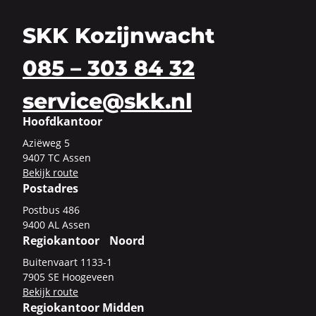
SKK Kozijnwacht
085 – 303 84 32
service@skk.nl
Hoofdkantoor
Azi­ë­weg 5
9407 TC Assen
Be­kijk route
Postadres
Post­bus 486
9400 AL Assen
Regiokantoor Noord
Bui­ten­vaart 1133-​1
7905 SE Hoo­ge­veen
Be­kijk route
Regiokantoor Midden