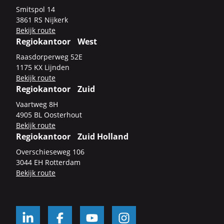
Smits­pol 14
3861 RS Nij­kerk
Be­kijk route
Regiokantoor West
Raas­dor­per­weg 52E
1175 KX Lijn­den
Be­kijk route
Regiokantoor Zuid
Vaart­weg 8H
4905 BL Oos­ter­hout
Be­kijk route
Regiokantoor Zuid Holland
Over­schie­se­weg 106
3044 EH Rot­ter­dam
Be­kijk route