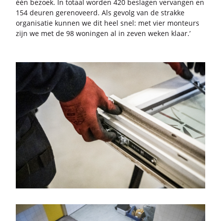
één be­zoek. In to­taal wor­den 420 be­sla­gen ver­van­gen en
154 deu­ren ge­re­no­veerd. Als ge­volg van de strak­ke
or­ga­ni­sa­tie kun­nen we dit heel snel: met vier mon­teurs
zijn we met de 98 wo­nin­gen al in zeven weken klaar.’