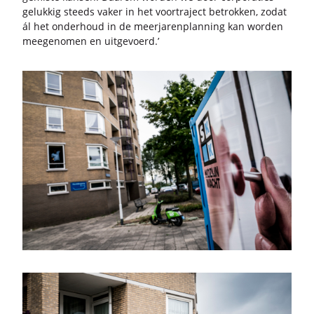
ge­luk­kig steeds vaker in het voor­tra­ject be­trok­ken, zodat
ál het on­der­houd in de meer­ja­ren­plan­ning kan wor­den
mee­ge­no­men en uit­ge­voerd.’