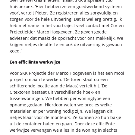
over de werk­zaam­he­den, maakt SKK af­spra­ken voor
huis­be­zoek. ‘Hier heb­ben ze een goed­wer­kend sys­teem
voor’, ver­telt Pie­ter. ‘Ze re­gi­stre­ren alles zorg­vul­dig en
zor­gen voor de hele uit­voe­ring. Dat is wel erg pret­tig. Ik
heb met name in het voor­tra­ject veel con­tact met Cor en
Pro­ject­lei­der Marco Hoo­ge­veen. Ze geven goede
ad­vie­zen; dat maakt de op­dracht voor ons mak­ke­lijk. We
krij­gen net­jes de of­fer­te en ook de uit­voe­ring is ge­woon
goed.’
Een ef­fi­ci­ën­te werk­wij­ze
Voor SKK Pro­ject­lei­der Marco Hoo­ge­veen is het een mooi
pro­ject om aan te wer­ken. ‘De toren staat op een
schit­te­ren­de lo­ca­tie aan de Maas’, ver­telt hij. ‘De
Ci­tex­to­ren be­staat uit ver­schil­len­de hoek- en
tus­sen­wo­nin­gen. We heb­ben per wo­ning­ty­pe een
op­na­me ge­daan. Hier­door weten we pre­cies welke
ma­te­ri­a­len er per wo­ning nodig zijn. We leg­gen dit
net­jes klaar voor de mon­teurs. Ze kun­nen zo hun bakje
uit de con­tai­ner halen en gaan. Door deze ef­fi­ci­ën­te
werk­wij­ze ver­van­gen we alles in de wo­ning in slechts