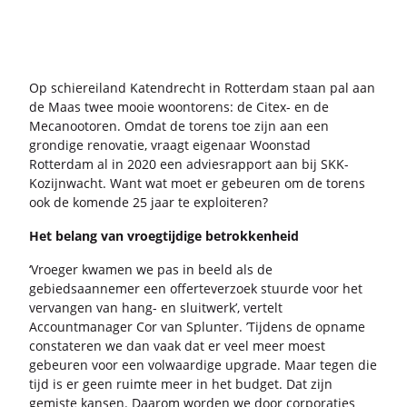
Op schier­ei­land Ka­tend­recht in Rot­ter­dam staan pal aan
de Maas twee mooie woon­to­rens: de Citex-​ en de
Me­ca­noo­t­o­ren. Omdat de to­rens toe zijn aan een
gron­di­ge re­no­va­tie, vraagt ei­ge­naar Woon­stad
Rot­ter­dam al in 2020 een ad­vies­rap­port aan bij SKK-​
Kozijnwacht. Want wat moet er ge­beu­ren om de to­rens
ook de ko­men­de 25 jaar te ex­ploi­te­ren?
Het be­lang van vroeg­tij­di­ge be­trok­ken­heid
‘Vroe­ger kwa­men we pas in beeld als de
ge­bieds­aan­ne­mer een of­fer­t­ever­zoek stuur­de voor het
ver­van­gen van hang- en sluit­werk’, ver­telt
Ac­count­ma­na­ger Cor van Splun­ter. ’Tij­dens de op­na­me
con­sta­te­ren we dan vaak dat er veel meer moest
ge­beu­ren voor een vol­waar­di­ge up­gra­de. Maar tegen die
tijd is er geen ruim­te meer in het bud­get. Dat zijn
ge­mis­te kan­sen. Daar­om wor­den we door cor­po­ra­ties