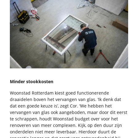
Min­der stook­kos­ten
Woon­stad Rot­ter­dam kiest goed func­ti­o­ne­ren­de
draai­de­len boven het ver­van­gen van glas. ‘Ik denk dat
dat een goede keuze is’, zegt Cor. ‘We heb­ben het
ver­van­gen van glas ook aan­ge­bo­den, maar door dit eerst
te schrap­pen, houdt Woon­stad bud­get over voor het
re­no­ve­ren van meer com­plexen. Kijk, op den duur zijn
on­der­de­len niet meer le­ver­baar. Hier­door duurt de