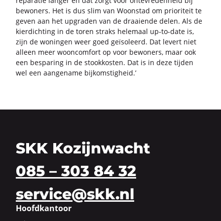
re­pa­ra­tie lan­ger en dat zorgt voor on­te­vre­den­heid bij
be­wo­ners. Het is dus slim van Woon­stad om pri­o­ri­teit te
geven aan het up­gra­den van de draai­en­de delen. Als de
kier­dich­ting in de toren straks he­le­maal up-​to-date is,
zijn de wo­nin­gen weer goed ge­ï­so­leerd. Dat le­vert niet
al­leen meer woon­com­fort op voor be­wo­ners, maar ook
een be­spa­ring in de stook­kos­ten. Dat is in deze tij­den
wel een aan­ge­na­me bij­kom­stig­heid.’
SKK Kozijnwacht
085 – 303 84 32
service@skk.nl
Hoofdkantoor