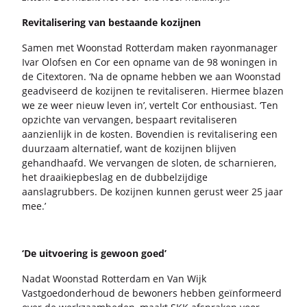
Re­vi­ta­li­se­ring van be­staan­de ko­zij­nen
Samen met Woon­stad Rot­ter­dam maken ray­on­ma­na­ger
Ivar Olof­sen en Cor een op­na­me van de 98 wo­nin­gen in
de Ci­tex­to­ren. ‘Na de op­na­me heb­ben we aan Woon­stad
ge­ad­vi­seerd de ko­zij­nen te re­vi­ta­li­se­ren. Hier­mee bla­zen
we ze weer nieuw leven in’, ver­telt Cor en­thou­si­ast. ‘Ten
op­zich­te van ver­van­gen, be­spaart re­vi­ta­li­se­ren
aan­zien­lijk in de kos­ten. Bo­ven­dien is re­vi­ta­li­se­ring een
duur­zaam al­ter­na­tief, want de ko­zij­nen blij­ven
ge­hand­haafd. We ver­van­gen de slo­ten, de schar­nie­ren,
het draai­kiep­be­slag en de dub­bel­zij­di­ge
aan­slag­rub­bers. De ko­zij­nen kun­nen ge­rust weer 25 jaar
mee.’
‘De uit­voe­ring is ge­woon goed’
Nadat Woon­stad Rot­ter­dam en Van Wijk
Vast­goed­on­der­houd de be­wo­ners heb­ben ge­ïn­for­meerd