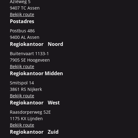
Azi­ë­weg 5
9407 TC Assen
Be­kijk route
Postadres
Post­bus 486
9400 AL Assen
Regiokantoor Noord
Bui­ten­vaart 1133-​1
7905 SE Hoo­ge­veen
Be­kijk route
Regiokantoor Midden
Smits­pol 14
3861 RS Nij­kerk
Be­kijk route
Regiokantoor West
Raas­dor­per­weg 52E
1175 KX Lijn­den
Be­kijk route
Regiokantoor Zuid