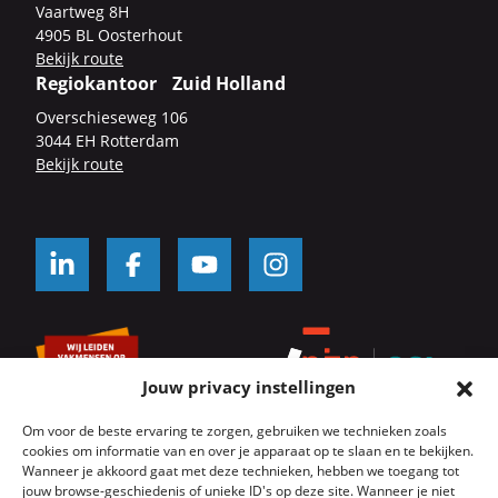
Vaart­weg 8H
4905 BL Oos­ter­hout
Be­kijk route
Regiokantoor Zuid Holland
Over­schie­se­weg 106
3044 EH Rot­ter­dam
Be­kijk route
Jouw privacy instellingen
Om voor de beste ervaring te zorgen, gebruiken we technieken zoals
cookies om informatie van en over je apparaat op te slaan en te bekijken.
Wanneer je akkoord gaat met deze technieken, hebben we toegang tot
jouw browse-geschiedenis of unieke ID's op deze site. Wanneer je niet