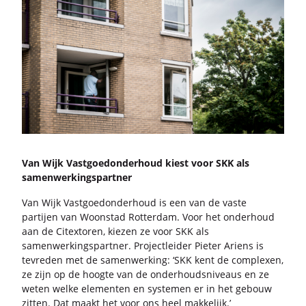
Van Wijk Vast­goed­on­der­houd kiest voor SKK als
sa­men­wer­kings­part­ner
Van Wijk Vast­goed­on­der­houd is een van de vaste
par­tij­en van Woon­stad Rot­ter­dam. Voor het on­der­houd
aan de Ci­tex­to­ren, kie­zen ze voor SKK als
sa­men­wer­kings­part­ner. Pro­ject­lei­der Pie­ter Ariens is
te­vre­den met de sa­men­wer­king: ‘SKK kent de com­plexen,
ze zijn op de hoog­te van de on­der­houds­ni­veaus en ze
weten welke ele­men­ten en sys­te­men er in het ge­bouw
zit­ten. Dat maakt het voor ons heel mak­ke­lijk.’