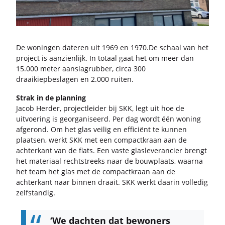
De wo­nin­gen da­te­ren uit 1969 en 1970.De schaal van het
pro­ject is aan­zien­lijk. In to­taal gaat het om meer dan
15.000 meter aan­slag­rub­ber, circa 300
draai­kiep­be­sla­gen en 2.000 rui­ten.
Strak in de plan­ning
Jacob Her­der, pro­ject­lei­der bij SKK, legt uit hoe de
uit­voe­ring is ge­or­ga­ni­seerd. Per dag wordt één wo­ning
af­ge­rond. Om het glas vei­lig en ef­fi­ci­ënt te kun­nen
plaat­sen, werkt SKK met een com­pact­kraan aan de
ach­ter­kant van de flats. Een vaste glas­le­ve­ran­cier brengt
het ma­te­ri­aal recht­streeks naar de bouw­plaats, waar­na
het team het glas met de com­pact­kraan aan de
ach­ter­kant naar bin­nen draait. SKK werkt daar­in vol­le­dig
zelf­stan­dig.
‘We dach­ten dat be­wo­ners