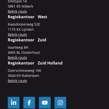
Smits­pol 14
3861 RS Nij­kerk
Be­kijk route
Regiokantoor West
Raas­dor­per­weg 52E
1175 KX Lijn­den
Be­kijk route
Regiokantoor Zuid
Vaart­weg 8H
4905 BL Oos­ter­hout
Be­kijk route
Regiokantoor Zuid Holland
Over­schie­se­weg 106
3044 EH Rot­ter­dam
Be­kijk route