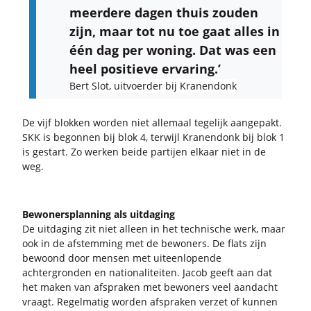
meer­de­re dagen thuis zou­den
zijn, maar tot nu toe gaat alles in
één dag per wo­ning. Dat was een
heel po­si­tie­ve er­va­ring.’
Bert Slot, uit­voer­der bij Kra­nen­donk
De vijf blok­ken wor­den niet al­le­maal te­ge­lijk aan­ge­pakt.
SKK is be­gon­nen bij blok 4, ter­wijl Kra­nen­donk bij blok 1
is ge­start. Zo wer­ken beide par­tij­en el­kaar niet in de
weg.
Be­wo­ners­plan­ning als uit­da­ging
De uit­da­ging zit niet al­leen in het tech­ni­sche werk, maar
ook in de af­stem­ming met de be­wo­ners. De flats zijn
be­woond door men­sen met uit­een­lo­pen­de
ach­ter­gron­den en na­ti­o­na­li­tei­ten. Jacob geeft aan dat
het maken van af­spra­ken met be­wo­ners veel aan­dacht
vraagt. Re­gel­ma­tig wor­den af­spra­ken ver­zet of kun­nen