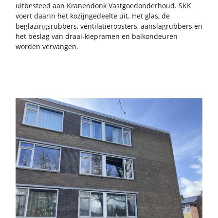
uit­be­steed aan Kra­nen­donk Vast­goed­on­der­houd. SKK
voert daar­in het ko­zijn­ge­deel­te uit. Het glas, de
be­gla­zings­rub­bers, ven­ti­la­tie­roos­ters, aan­slag­rub­bers en
het be­slag van draai-​kiepramen en bal­kon­deu­ren
wor­den ver­van­gen.