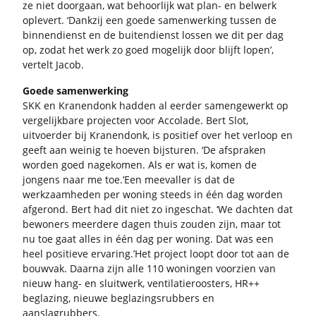
ze niet door­gaan, wat be­hoor­lijk wat plan- en bel­werk
op­le­vert. ‘Dank­zij een goede sa­men­wer­king tus­sen de
bin­nen­dienst en de bui­ten­dienst los­sen we dit per dag
op, zodat het werk zo goed mo­ge­lijk door blijft lopen’,
ver­telt Jacob.
Goede sa­men­wer­king
SKK en Kra­nen­donk had­den al eer­der sa­men­ge­werkt op
ver­ge­lijk­ba­re pro­jec­ten voor Ac­co­la­de. Bert Slot,
uit­voer­der bij Kra­nen­donk, is po­si­tief over het ver­loop en
geeft aan wei­nig te hoe­ven bij­stu­ren. ‘De af­spra­ken
wor­den goed na­ge­ko­men. Als er wat is, komen de
jon­gens naar me toe.’Een mee­val­ler is dat de
werk­zaam­he­den per wo­ning steeds in één dag wor­den
af­ge­rond. Bert had dit niet zo in­ge­schat. ‘We dach­ten dat
be­wo­ners meer­de­re dagen thuis zou­den zijn, maar tot
nu toe gaat alles in één dag per wo­ning. Dat was een
heel po­si­tie­ve er­va­ring.’Het pro­ject loopt door tot aan de
bouw­vak. Daar­na zijn alle 110 wo­nin­gen voor­zien van
nieuw hang- en sluit­werk, ven­ti­la­tie­roos­ters, HR++
be­gla­zing, nieu­we be­gla­zings­rub­bers en
aan­slag­rub­bers.