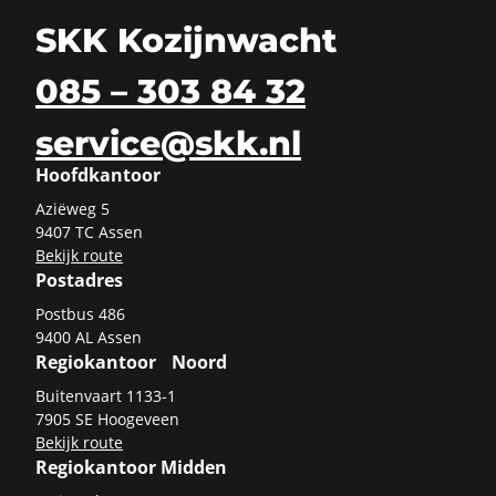
SKK Kozijnwacht
085 – 303 84 32
service@skk.nl
Hoofdkantoor
Azi­ë­weg 5
9407 TC Assen
Be­kijk route
Postadres
Post­bus 486
9400 AL Assen
Regiokantoor Noord
Bui­ten­vaart 1133-​1
7905 SE Hoo­ge­veen
Be­kijk route
Regiokantoor Midden