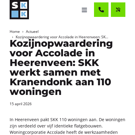
Home
Actueel
Kozijnopwaardering voor Accolade in Heerenveen: SK...
Kozijnopwaardering
voor Accolade in
Heerenveen: SKK
werkt samen met
Kranendonk aan 110
woningen
15 april 2026
In Hee­ren­veen pakt SKK 110 wo­nin­gen aan. De wo­nin­gen
zijn ver­deeld over vijf iden­tie­ke flat­ge­bou­wen.
Wo­ning­cor­po­ra­tie Ac­co­la­de heeft de werk­zaam­he­den